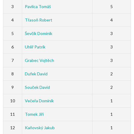
3
Pavlica Tomáš
5
4
Třasoň Robert
4
5
Ševčík Dominik
3
6
Uhlíř Patrik
3
7
Grabec Vojtěch
3
8
Dufek David
2
9
Souček David
2
10
Večeřa Dominik
1
11
Tomek Jiří
1
12
Kaňovský Jakub
1