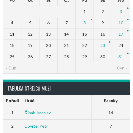
Po
Út
St
Čt
Pá
So
Ne
1
2
3
4
5
6
7
8
9
10
11
12
13
14
15
16
17
18
19
20
21
22
23
24
25
26
27
28
29
30
31
« Dub
Čvn »
TABULKA STŘELCŮ MUŽI
Pořadí
Hráč
Branky
1
Řihák Jaroslav
14
2
Dovrtěl Petr
7