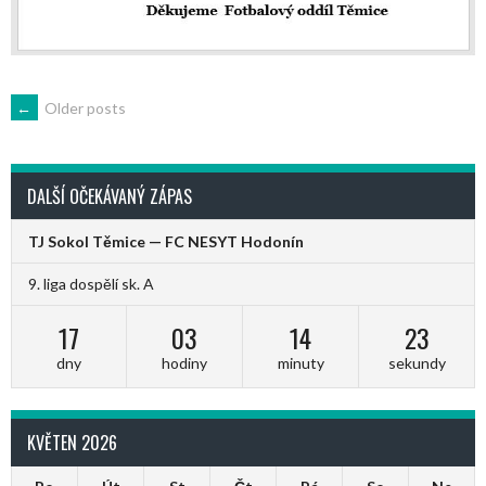
POSTS
←
Older posts
NAVIGATION
DALŠÍ OČEKÁVANÝ ZÁPAS
TJ Sokol Těmice — FC NESYT Hodonín
9. liga dospělí sk. A
17
03
14
22
dny
hodiny
minuty
sekundy
KVĚTEN 2026