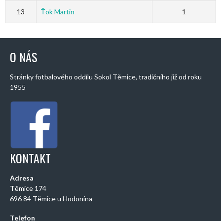
13
Ťok Martin
1
O NÁS
Stránky fotbalového oddílu Sokol Těmice, tradičního již od roku
1955
KONTAKT
Adresa
Těmice 174
696 84 Těmice u Hodonína
Telefon