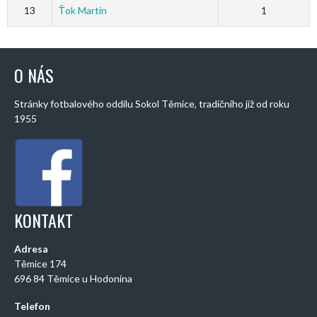
13
Ťok Martin
1
O NÁS
Stránky fotbalového oddílu Sokol Těmice, tradičního již od roku
1955
KONTAKT
Adresa
Těmice 174
696 84 Těmice u Hodonína
Telefon