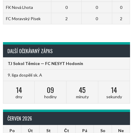
FK Nová Lhota
0
0
0
FC Moravský Písek
2
0
2
DALŠÍ OČEKÁVANÝ ZÁPAS
TJ Sokol Těmice — FC NESYT Hodonín
9. liga dospělí sk. A
14
09
45
14
dny
hodiny
minuty
sekundy
ČERVEN 2026
Po
Út
St
Čt
Pá
So
Ne