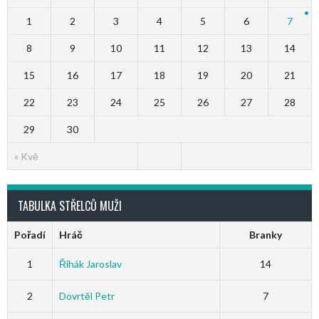
1
2
3
4
5
6
7
8
9
10
11
12
13
14
15
16
17
18
19
20
21
22
23
24
25
26
27
28
29
30
« Kvě
TABULKA STŘELCŮ MUŽI
Pořadí
Hráč
Branky
1
Řihák Jaroslav
14
2
Dovrtěl Petr
7