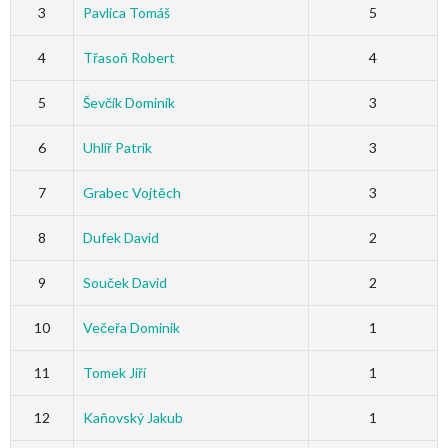
3
Pavlica Tomáš
5
4
Třasoň Robert
4
5
Ševčík Dominik
3
6
Uhlíř Patrik
3
7
Grabec Vojtěch
3
8
Dufek David
2
9
Souček David
2
10
Večeřa Dominik
1
11
Tomek Jiří
1
12
Kaňovský Jakub
1