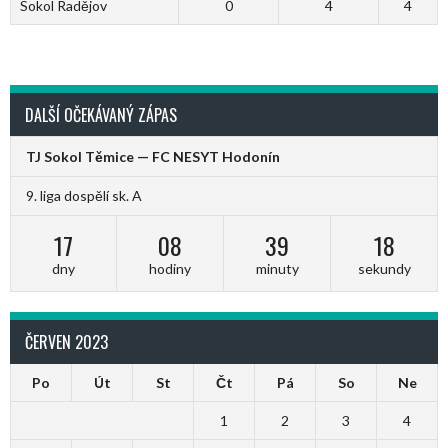
Sokol Radějov
0
4
4
DALŠÍ OČEKÁVANÝ ZÁPAS
TJ Sokol Těmice — FC NESYT Hodonín
9. liga dospělí sk. A
17
08
39
18
dny
hodiny
minuty
sekundy
ČERVEN 2023
Po
Út
St
Čt
Pá
So
Ne
1
2
3
4