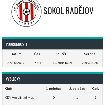
SOKOL RADĚJOV
PODROBNOSTI
Datum
Čas
Soutěž
Sezóna
27/10/2019
14:31
III.C třída muži
2019/2020
VÝSLEDKY
Klub
1. poločas
2. poločas
Góly
KEN Veselí nad Mor.
0
1
1