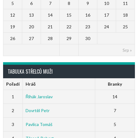
5
6
7
8
9
10
11
12
13
14
15
16
17
18
19
20
21
22
23
24
25
26
27
28
29
30
Srp »
TABULKA STŘELCŮ MUŽI
Pořadí
Hráč
Branky
1
Řihák Jaroslav
14
2
Dovrtěl Petr
7
3
Pavlica Tomáš
5