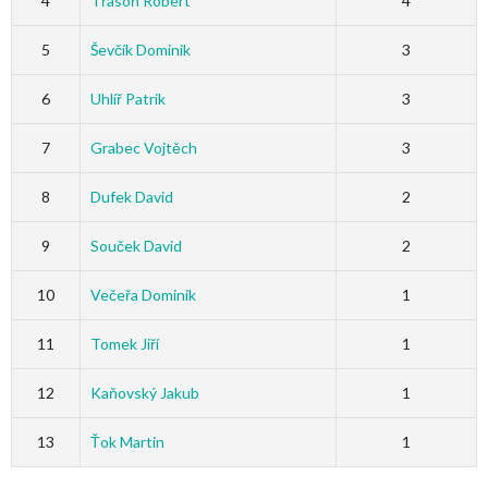
4
Třasoň Robert
4
5
Ševčík Dominik
3
6
Uhlíř Patrik
3
7
Grabec Vojtěch
3
8
Dufek David
2
9
Souček David
2
10
Večeřa Dominik
1
11
Tomek Jiří
1
12
Kaňovský Jakub
1
13
Ťok Martin
1