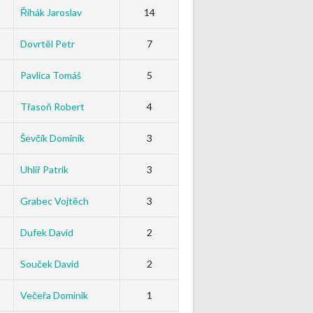
Řihák Jaroslav
14
Dovrtěl Petr
7
Pavlica Tomáš
5
Třasoň Robert
4
Ševčík Dominik
3
Uhlíř Patrik
3
Grabec Vojtěch
3
Dufek David
2
Souček David
2
Večeřa Dominik
1