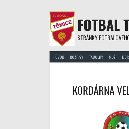
Skip
to
content
FOTBAL 
STRÁNKY FOTBALOVÉHO
ÚVOD
ROZPISY
TABULKY
MUŽI
DOR
KORDÁRNA VELK