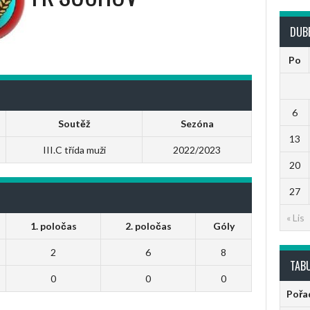
DUB
Po
6
Soutěž
Sezóna
13
III.C třída muži
2022/2023
20
27
« Lis
1. poločas
2. poločas
Góly
2
6
8
TAB
0
0
0
Pořa