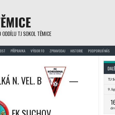
TĚMICE
 ODDÍLU TJ SOKOL TĚMICE
OST
PŘÍPRAVKA
VÝBOR FO
ZPRAVODAJ
HISTORIE
PODPORUJÍ NÁS
DALŠ
Á N. VEL. B
—
TJ 
9. li
1
dn
FK SUCHOV