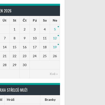
EN 2026
Út
St
Čt
Pá
So
Ne
1
2
3
4
5
7
8
9
10
11
12
14
15
16
17
18
19
21
22
23
24
25
26
28
29
30
Kvě »
ULKA STŘELCŮ MUŽI
dí
Hráč
Branky