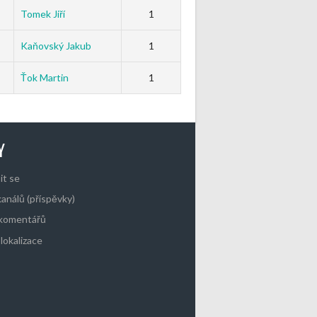
Tomek Jiří
1
Kaňovský Jakub
1
Ťok Martin
1
Y
it se
kanálů (příspěvky)
 komentářů
lokalizace