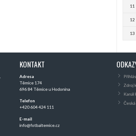
11
12
13
KONTAKT
ODKAZ
,
Adresa
Přihlás
Těmice 174
Zdroj 
696 84 Těmice u Hodonína
Kanál
Telefon
Česká 
+420 604 424 111
E-mail
info@fotbaltemice.cz