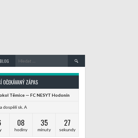
Vyhledávání
BLOG
Í OČEKÁVANÝ ZÁPAS
Sokol Těmice — FC NESYT Hodonín
ga dospělí sk. A
6
08
35
27
y
hodiny
minuty
sekundy