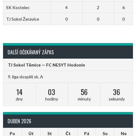
SK Kostelec
4
2
6
TJ Sokol Žeravice
0
0
0
DALŠÍ OČEKÁVANÝ ZÁPAS
TJ Sokol Těmice — FC NESYT Hodonín
9. liga dospělí sk. A
14
03
56
36
dny
hodiny
minuty
sekundy
DUBEN 2026
Po
Út
St
Čt
Pá
So
Ne