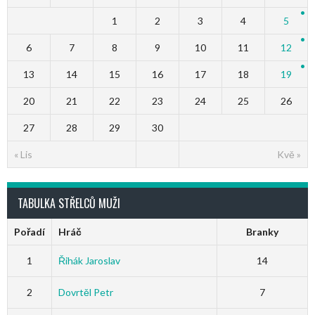
1
2
3
4
5
6
7
8
9
10
11
12
13
14
15
16
17
18
19
20
21
22
23
24
25
26
27
28
29
30
« Lis
Kvě »
TABULKA STŘELCŮ MUŽI
Pořadí
Hráč
Branky
1
Řihák Jaroslav
14
2
Dovrtěl Petr
7