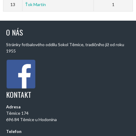
13
Ťok Martin
1
O NÁS
Stránky fotbalového oddílu Sokol Těmice, tradičního již od roku
1955
KONTAKT
Adresa
Těmice 174
696 84 Těmice u Hodonína
Telefon