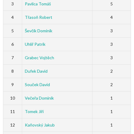
3
Pavlica Tomáš
5
4
Třasoň Robert
4
5
Ševčík Dominik
3
6
Uhlíř Patrik
3
7
Grabec Vojtěch
3
8
Dufek David
2
9
Souček David
2
10
Večeřa Dominik
1
11
Tomek Jiří
1
12
Kaňovský Jakub
1