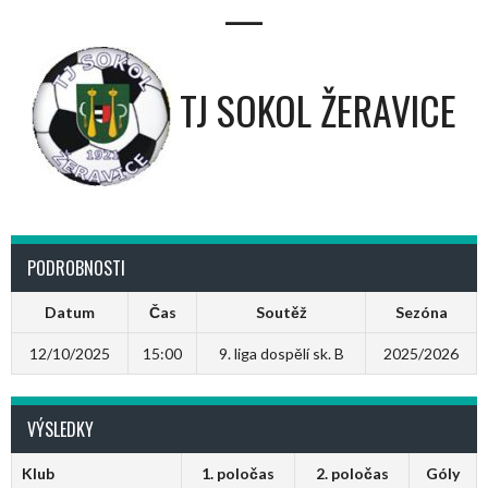
—
TJ SOKOL ŽERAVICE
PODROBNOSTI
Datum
Čas
Soutěž
Sezóna
12/10/2025
15:00
9. liga dospělí sk. B
2025/2026
VÝSLEDKY
Klub
1. poločas
2. poločas
Góly