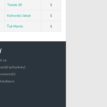
Tomek Jiří
1
Kaňovský Jakub
1
Ťok Martin
1
Y
it se
kanálů (příspěvky)
 komentářů
lokalizace