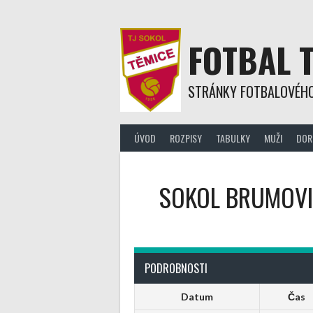
Skip
to
content
FOTBAL 
STRÁNKY FOTBALOVÉHO
ÚVOD
ROZPISY
TABULKY
MUŽI
DOR
SOKOL BRUMOV
PODROBNOSTI
Datum
Čas