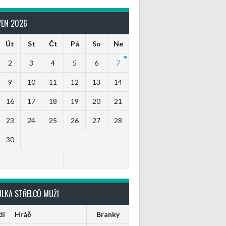
VEN 2026
Út
St
Čt
Pá
So
Ne
2
3
4
5
6
7
9
10
11
12
13
14
16
17
18
19
20
21
23
24
25
26
27
28
30
ULKA STŘELCŮ MUŽI
dí
Hráč
Branky