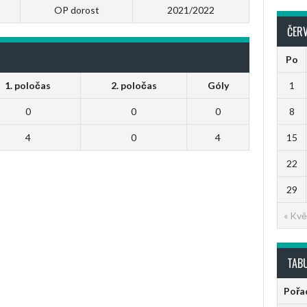
OP dorost
2021/2022
ČER
Po
1
1. poločas
2. poločas
Góly
8
0
0
0
15
4
0
4
22
29
« Kvě
TAB
Pořa