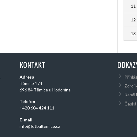
11
12
13
KONTAKT
ODKAZ
,
Adresa
Přihlás
Těmice 174
Zdroj 
696 84 Těmice u Hodonína
Kanál
Telefon
Česká 
+420 604 424 111
E-mail
info@fotbaltemice.cz