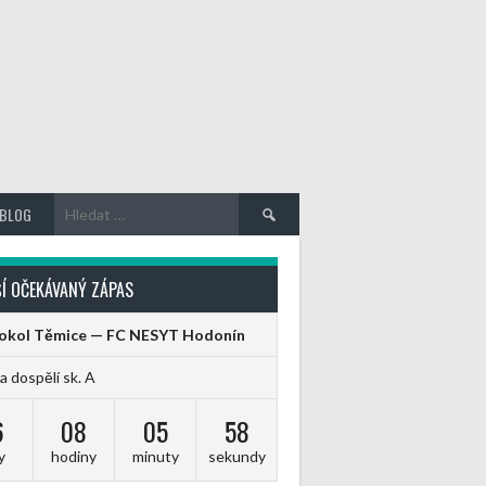
Vyhledávání
BLOG
Í OČEKÁVANÝ ZÁPAS
Sokol Těmice — FC NESYT Hodonín
ga dospělí sk. A
6
08
05
58
y
hodiny
minuty
sekundy