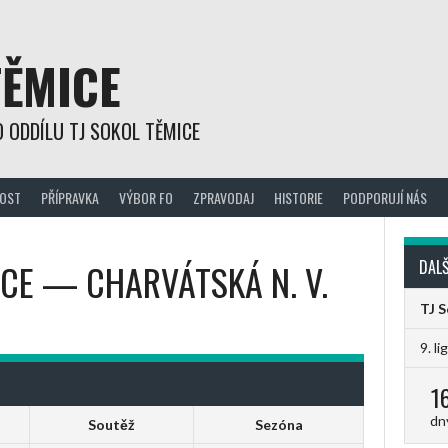
TĚMICE
 ODDÍLU TJ SOKOL TĚMICE
OST
PŘÍPRAVKA
VÝBOR FO
ZPRAVODAJ
HISTORIE
PODPORUJÍ NÁS
ICE
—
CHARVÁTSKÁ N. V.
DALŠ
TJ 
9. li
1
dn
Soutěž
Sezóna