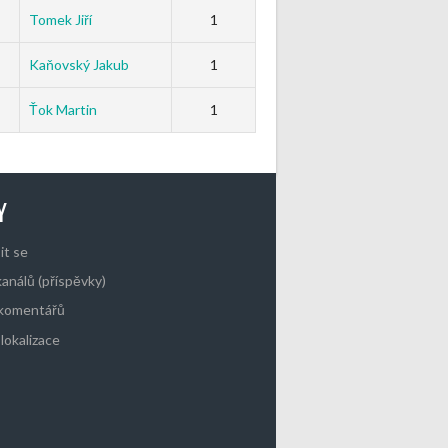
Tomek Jiří
1
Kaňovský Jakub
1
Ťok Martin
1
Y
it se
kanálů (příspěvky)
 komentářů
lokalizace