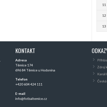
11
12
13
KONTAKT
ODKAZ
,
Adresa
Přihlás
Těmice 174
Zdroj 
696 84 Těmice u Hodonína
Kanál
Telefon
Česká 
+420 604 424 111
E-mail
info@fotbaltemice.cz