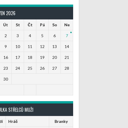
VEN 2026
Út
St
Čt
Pá
So
Ne
2
3
4
5
6
7
9
10
11
12
13
14
16
17
18
19
20
21
23
24
25
26
27
28
30
ULKA STŘELCŮ MUŽI
dí
Hráč
Branky