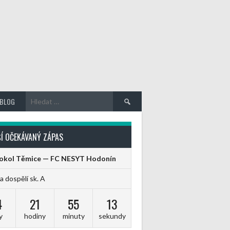
Vyhledávání
BLOG
Í OČEKÁVANÝ ZÁPAS
Sokol Těmice — FC NESYT Hodonín
ga dospělí sk. A
4
21
55
13
y
hodiny
minuty
sekundy