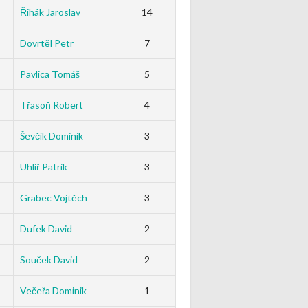
Řihák Jaroslav
14
Dovrtěl Petr
7
Pavlica Tomáš
5
Třasoň Robert
4
Ševčík Dominik
3
Uhlíř Patrik
3
Grabec Vojtěch
3
Dufek David
2
Souček David
2
Večeřa Dominik
1