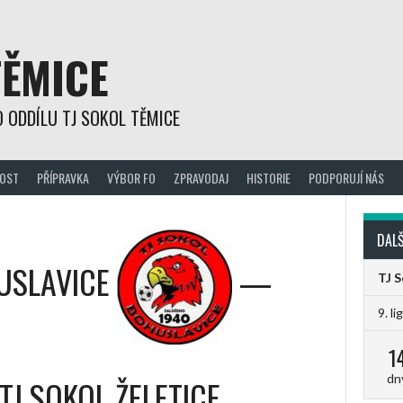
TĚMICE
 ODDÍLU TJ SOKOL TĚMICE
OST
PŘÍPRAVKA
VÝBOR FO
ZPRAVODAJ
HISTORIE
PODPORUJÍ NÁS
DALŠ
USLAVICE
—
TJ 
9. li
1
dn
TJ SOKOL ŽELETICE