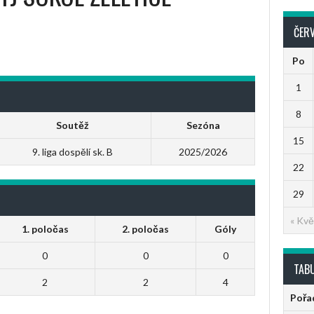
ČER
Po
1
8
Soutěž
Sezóna
15
9. liga dospělí sk. B
2025/2026
22
29
« Kvě
1. poločas
2. poločas
Góly
0
0
0
TAB
2
2
4
Pořa