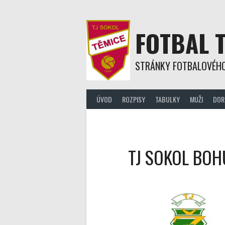
Skip
to
content
FOTBAL 
STRÁNKY FOTBALOVÉHO
ÚVOD
ROZPISY
TABULKY
MUŽI
DOR
TJ SOKOL BOH