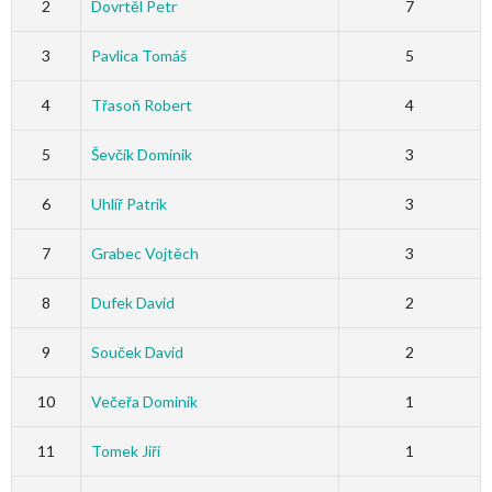
2
Dovrtěl Petr
7
3
Pavlica Tomáš
5
4
Třasoň Robert
4
5
Ševčík Dominik
3
6
Uhlíř Patrik
3
7
Grabec Vojtěch
3
8
Dufek David
2
9
Souček David
2
10
Večeřa Dominik
1
11
Tomek Jiří
1