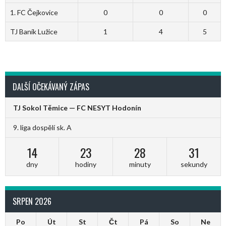
1. FC Čejkovice
0
0
0
TJ Baník Lužice
1
4
5
DALŠÍ OČEKÁVANÝ ZÁPAS
TJ Sokol Těmice — FC NESYT Hodonín
9. liga dospělí sk. A
14
23
28
31
dny
hodiny
minuty
sekundy
SRPEN 2026
Po
Út
St
Čt
Pá
So
Ne