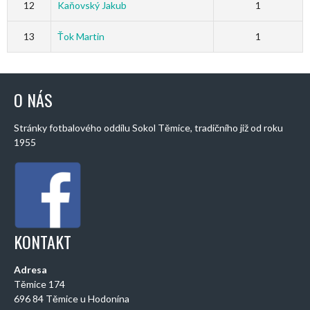
12
Kaňovský Jakub
1
13
Ťok Martin
1
O NÁS
Stránky fotbalového oddílu Sokol Těmice, tradičního již od roku
1955
KONTAKT
Adresa
Těmice 174
696 84 Těmice u Hodonína