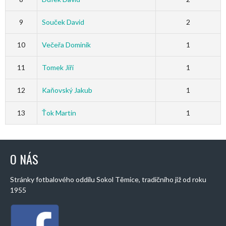
9
Souček David
2
10
Večeřa Dominik
1
11
Tomek Jiří
1
12
Kaňovský Jakub
1
13
Ťok Martin
1
O NÁS
Stránky fotbalového oddílu Sokol Těmice, tradičního již od roku
1955