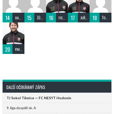
14
15
16
17
18
HANÁK ROMAN
ŽŮREK ADAM
FICEK PETR
JUŘÍK JAKUB
ŤOK MARTIN
20
PAVLICA TOMÁŠ
DALŠÍ OČEKÁVANÝ ZÁPAS
TJ Sokol Těmice — FC NESYT Hodonín
9. liga dospělí sk. A