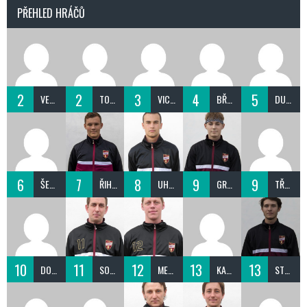
PŘEHLED HRÁČŮ
2
2
3
4
5
VEČEŘA DOMINIK
TOMEK JIŘÍ
VICKOLLAR RASIM
BŘEZINA DRAHOMÍR
DUFEK DAVID
6
7
8
9
9
ŠEVČÍK DOMINIK
ŘIHÁK JAROSLAV
UHLÍŘ PATRIK
GRABEC VOJTĚCH
TŘASOŇ ROBERT
10
11
12
13
13
DOVRTĚL PETR
SOUČEK DAVID
MELICHER ONDREJ
KAŇOVSKÝ JAKUB
STOKLÁSEK DAVID