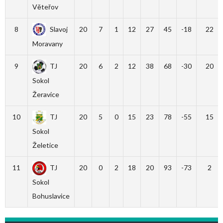
Věteřov
8
Slavoj
20
7
1
12
27
45
-18
22
Moravany
9
TJ
20
6
2
12
38
68
-30
20
Sokol
Žeravice
10
TJ
20
5
0
15
23
78
-55
15
Sokol
Želetice
11
TJ
20
0
2
18
20
93
-73
2
Sokol
Bohuslavice