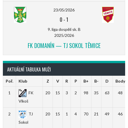
23/05/2026
0
-
1
9. liga dospělí sk. B
2025/2026
FK DOMANÍN — TJ SOKOL TĚMICE
AKTUÁLNÍ TABULKA MUŽI
Poř.
Klub
Z
V
R
P
B+
B-
D
Body
1
FK
20
15
3
2
98
35
63
48
Vlkoš
2
TJ
20
15
1
4
70
21
49
46
Sokol