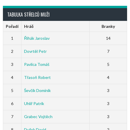
TABULKA STŘELCŮ MUŽI
Pořadí
Hráč
Branky
1
Řihák Jaroslav
14
2
Dovrtěl Petr
7
3
Pavlica Tomáš
5
4
Třasoň Robert
4
5
Ševčík Dominik
3
6
Uhlíř Patrik
3
7
Grabec Vojtěch
3
8
Dufek David
2