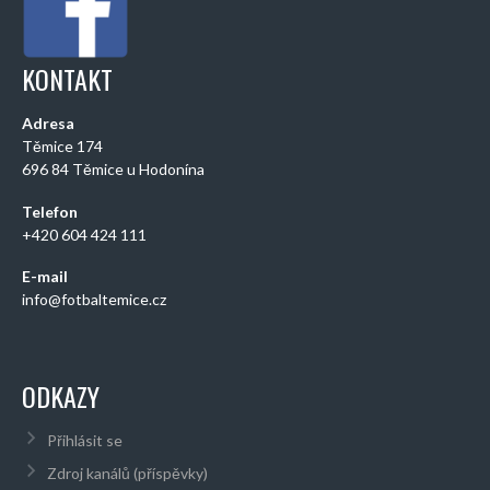
KONTAKT
Adresa
Těmice 174
696 84 Těmice u Hodonína
Telefon
+420 604 424 111
E-mail
info@fotbaltemice.cz
ODKAZY
Přihlásit se
Zdroj kanálů (příspěvky)