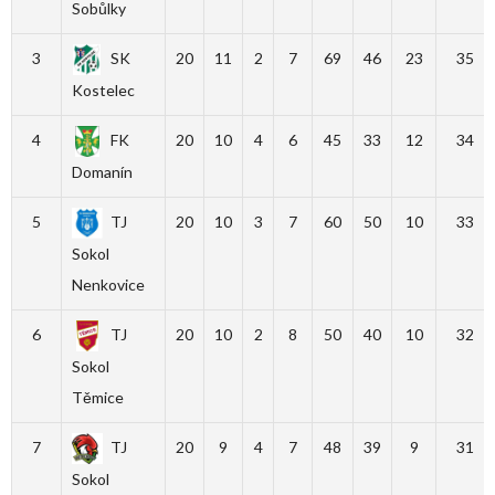
Sobůlky
3
SK
20
11
2
7
69
46
23
35
Kostelec
4
FK
20
10
4
6
45
33
12
34
Domanín
5
TJ
20
10
3
7
60
50
10
33
Sokol
Nenkovice
6
TJ
20
10
2
8
50
40
10
32
Sokol
Těmice
7
TJ
20
9
4
7
48
39
9
31
Sokol