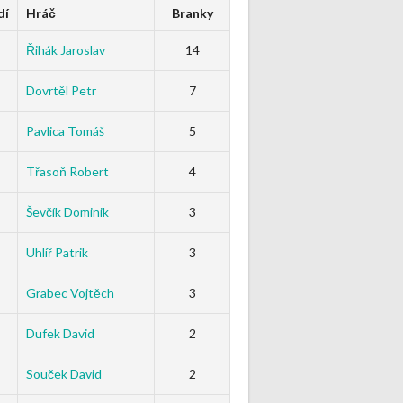
dí
Hráč
Branky
Řihák Jaroslav
14
Dovrtěl Petr
7
Pavlica Tomáš
5
Třasoň Robert
4
Ševčík Dominik
3
Uhlíř Patrik
3
Grabec Vojtěch
3
Dufek David
2
Souček David
2