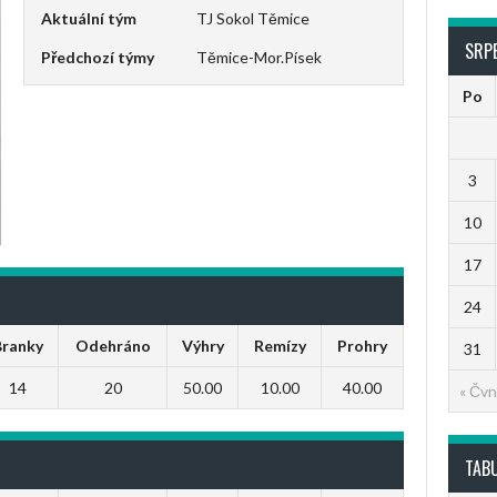
Aktuální tým
TJ Sokol Těmice
SRP
Předchozí týmy
Těmice-Mor.Písek
Po
3
10
17
24
Branky
Odehráno
Výhry
Remízy
Prohry
31
14
20
50.00
10.00
40.00
« Čvn
TAB