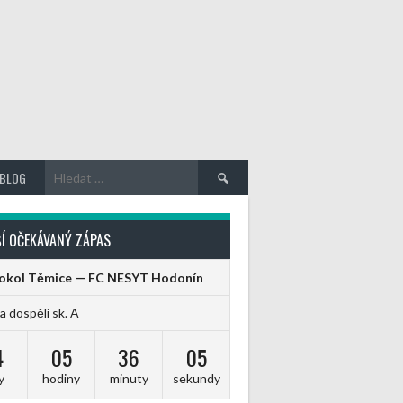
Vyhledávání
BLOG
Í OČEKÁVANÝ ZÁPAS
Sokol Těmice — FC NESYT Hodonín
ga dospělí sk. A
4
05
36
04
y
hodiny
minuty
sekundy