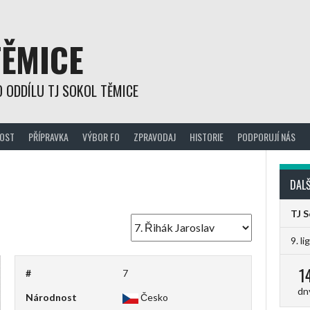
TĚMICE
 ODDÍLU TJ SOKOL TĚMICE
OST
PŘÍPRAVKA
VÝBOR FO
ZPRAVODAJ
HISTORIE
PODPORUJÍ NÁS
DALŠ
TJ 
9. li
1
#
7
dn
Národnost
Česko