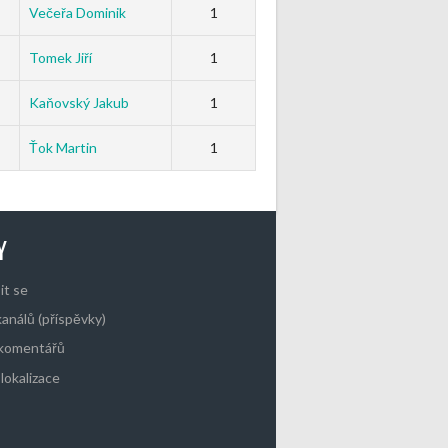
Večeřa Dominik
1
Tomek Jiří
1
Kaňovský Jakub
1
Ťok Martin
1
Y
it se
kanálů (příspěvky)
 komentářů
lokalizace