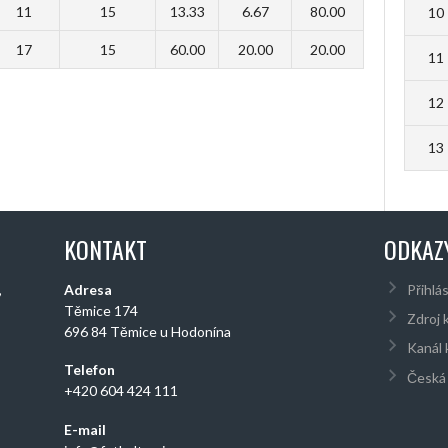
11
15
13.33
6.67
80.00
10
17
15
60.00
20.00
20.00
11
12
13
KONTAKT
ODKAZ
,
Adresa
Přihlás
Těmice 174
Zdroj 
696 84 Těmice u Hodonína
Kanál
Telefon
Česká 
+420 604 424 111
E-mail