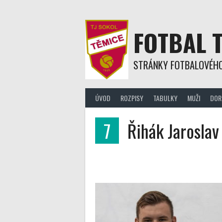
Skip
to
content
FOTBAL 
STRÁNKY FOTBALOVÉHO
ÚVOD
ROZPISY
TABULKY
MUŽI
DOR
7
Řihák Jaroslav