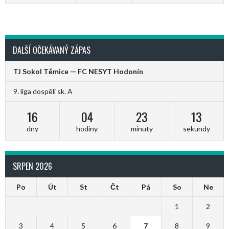
DALŠÍ OČEKÁVANÝ ZÁPAS
TJ Sokol Těmice — FC NESYT Hodonín
9. liga dospělí sk. A
16
04
23
13
dny
hodiny
minuty
sekundy
SRPEN 2026
Po
Út
St
Čt
Pá
So
Ne
1
2
3
4
5
6
7
8
9