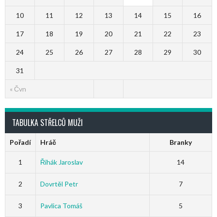
10
11
12
13
14
15
16
17
18
19
20
21
22
23
24
25
26
27
28
29
30
31
« Čvn
TABULKA STŘELCŮ MUŽI
Pořadí
Hráč
Branky
1
Řihák Jaroslav
14
2
Dovrtěl Petr
7
3
Pavlica Tomáš
5