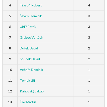
4
Třasoň Robert
4
5
Ševčík Dominik
3
6
Uhlíř Patrik
3
7
Grabec Vojtěch
3
8
Dufek David
2
9
Souček David
2
10
Večeřa Dominik
1
11
Tomek Jiří
1
12
Kaňovský Jakub
1
13
Ťok Martin
1