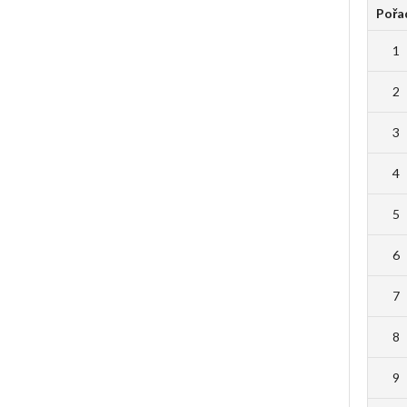
Pořa
1
2
3
4
5
6
7
8
9