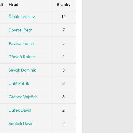
dí
Hráč
Branky
Řihák Jaroslav
14
Dovrtěl Petr
7
Pavlica Tomáš
5
Třasoň Robert
4
Ševčík Dominik
3
Uhlíř Patrik
3
Grabec Vojtěch
3
Dufek David
2
Souček David
2