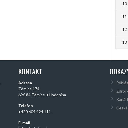
10
11
12
13
KONTAKT
ODKAZ
,
Adresa
Přihlás
Těmice 174
Zdroj 
696 84 Těmice u Hodonína
Kanál
Telefon
Česká 
+420 604 424 111
E-mail