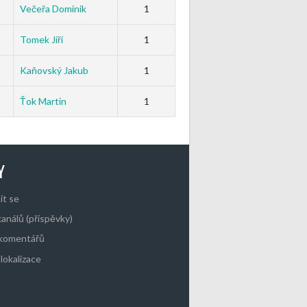
Večeřa Dominik
1
Tomek Jiří
1
Kaňovský Jakub
1
Ťok Martin
1
Y
it se
kanálů (příspěvky)
 komentářů
lokalizace