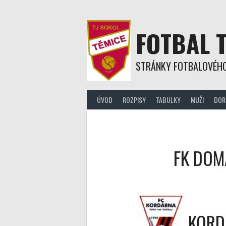
Skip
to
content
FOTBAL 
STRÁNKY FOTBALOVÉHO
ÚVOD
ROZPISY
TABULKY
MUŽI
DOR
FK DOM
KORDÁ