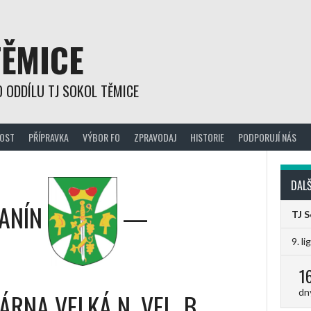
TĚMICE
 ODDÍLU TJ SOKOL TĚMICE
OST
PŘÍPRAVKA
VÝBOR FO
ZPRAVODAJ
HISTORIE
PODPORUJÍ NÁS
DALŠ
ANÍN
—
TJ 
9. li
1
dn
RNA VELKÁ N. VEL. B