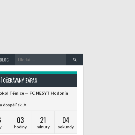
Vyhledávání
BLOG
Í OČEKÁVANÝ ZÁPAS
Sokol Těmice — FC NESYT Hodonín
ga dospělí sk. A
6
03
21
04
y
hodiny
minuty
sekundy