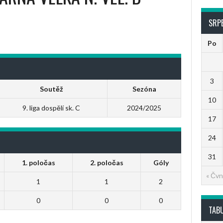
SRP
Po
3
Soutěž
Sezóna
10
9. liga dospělí sk. C
2024/2025
17
24
31
1. poločas
2. poločas
Góly
« Čvn
1
1
2
0
0
0
TAB