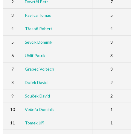
2
Dovrtěl Petr
7
3
Pavlica Tomáš
5
4
Třasoň Robert
4
5
Ševčík Dominik
3
6
Uhlíř Patrik
3
7
Grabec Vojtěch
3
8
Dufek David
2
9
Souček David
2
10
Večeřa Dominik
1
11
Tomek Jiří
1