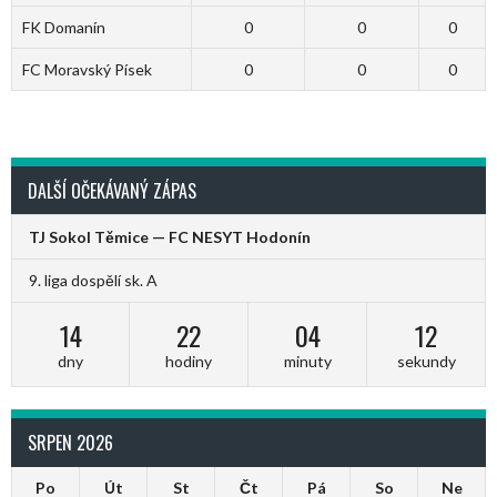
FK Domanín
0
0
0
FC Moravský Písek
0
0
0
DALŠÍ OČEKÁVANÝ ZÁPAS
TJ Sokol Těmice — FC NESYT Hodonín
9. liga dospělí sk. A
14
22
04
12
dny
hodiny
minuty
sekundy
SRPEN 2026
Po
Út
St
Čt
Pá
So
Ne