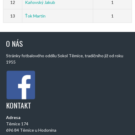
12
Kaňovský Jakub
1
13
Ťok Martin
1
O NÁS
Stránky fotbalového oddílu Sokol Těmice, tradičního již od roku
1955
KONTAKT
Adresa
Těmice 174
696 84 Těmice u Hodonína