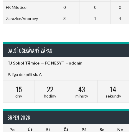
FK Milotice
0
0
0
Zarazice/Vnorovy
3
1
4
DALŠÍ OČEKÁVANÝ ZÁPAS
TJ Sokol Těmice — FC NESYT Hodonín
9. liga dospělí sk. A
15
22
43
13
dny
hodiny
minuty
sekundy
SRPEN 2026
Po
Út
St
Čt
Pá
So
Ne