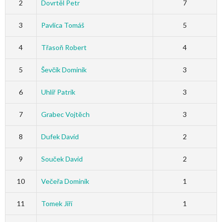
2
Dovrtěl Petr
7
3
Pavlica Tomáš
5
4
Třasoň Robert
4
5
Ševčík Dominik
3
6
Uhlíř Patrik
3
7
Grabec Vojtěch
3
8
Dufek David
2
9
Souček David
2
10
Večeřa Dominik
1
11
Tomek Jiří
1