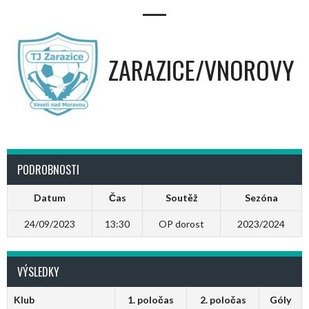
—
ZARAZICE/VNOROVY
PODROBNOSTI
Datum
Čas
Soutěž
Sezóna
24/09/2023
13:30
OP dorost
2023/2024
VÝSLEDKY
Klub
1. poločas
2. poločas
Góly