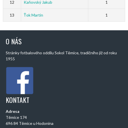
12
Kaňovský Jakub
1
13
Ťok Martin
1
O NÁS
Stránky fotbalového oddílu Sokol Těmice, tradičního již od roku
1955
KONTAKT
Adresa
Těmice 174
696 84 Těmice u Hodonína