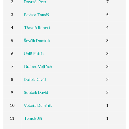
2
Dovrtěl Petr
7
3
Pavlica Tomáš
5
4
Třasoň Robert
4
5
Ševčík Dominik
3
6
Uhlíř Patrik
3
7
Grabec Vojtěch
3
8
Dufek David
2
9
Souček David
2
10
Večeřa Dominik
1
11
Tomek Jiří
1