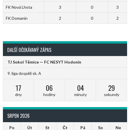
FK Nová Lhota
3
0
3
FK Domanín
2
0
2
DALŠÍ OČEKÁVANÝ ZÁPAS
TJ Sokol Těmice — FC NESYT Hodonín
9. liga dospělí sk. A
17
06
04
28
dny
hodiny
minuty
sekundy
SRPEN 2026
Po
Út
St
Čt
Pá
So
Ne