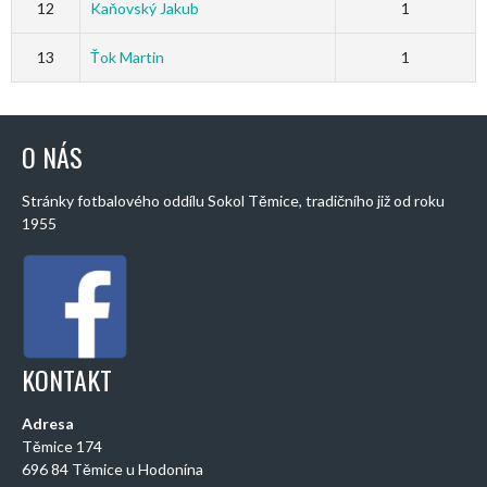
12
Kaňovský Jakub
1
13
Ťok Martin
1
O NÁS
Stránky fotbalového oddílu Sokol Těmice, tradičního již od roku
1955
KONTAKT
Adresa
Těmice 174
696 84 Těmice u Hodonína