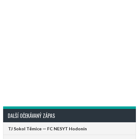
DALŠÍ OČEKÁVANÝ ZÁPAS
TJ Sokol Těmice — FC NESYT Hodonín