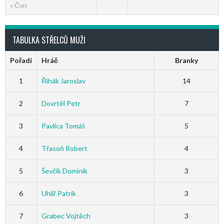
« Čvn
TABULKA STŘELCŮ MUŽI
Pořadí
Hráč
Branky
1
Řihák Jaroslav
14
2
Dovrtěl Petr
7
3
Pavlica Tomáš
5
4
Třasoň Robert
4
5
Ševčík Dominik
3
6
Uhlíř Patrik
3
7
Grabec Vojtěch
3