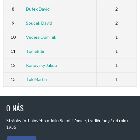
8
Dufek David
2
9
Souček David
2
10
Večeřa Dominik
1
11
Tomek Jiří
1
12
Kaňovský Jakub
1
13
Ťok Martin
1
O NÁS
Stránky fotbalového oddílu Sokol Těmice, tradičního již od roku
1955