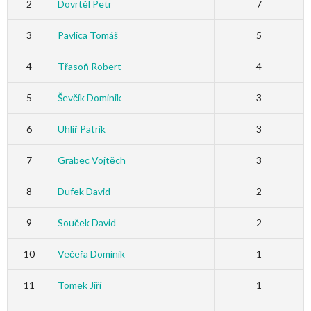
2
Dovrtěl Petr
7
3
Pavlica Tomáš
5
4
Třasoň Robert
4
5
Ševčík Dominik
3
6
Uhlíř Patrik
3
7
Grabec Vojtěch
3
8
Dufek David
2
9
Souček David
2
10
Večeřa Dominik
1
11
Tomek Jiří
1