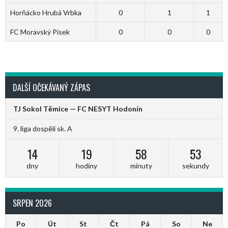
Horňácko Hrubá Vrbka
0
1
1
FC Moravský Písek
0
0
0
DALŠÍ OČEKÁVANÝ ZÁPAS
TJ Sokol Těmice — FC NESYT Hodonín
9. liga dospělí sk. A
14
19
58
53
dny
hodiny
minuty
sekundy
SRPEN 2026
Po
Út
St
Čt
Pá
So
Ne