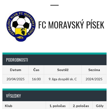
—
FC MORAVSKÝ PÍSEK
PODROBNOSTI
Datum
Čas
Soutěž
Sezóna
20/04/2025
16:00
9. liga dospělí sk. C
2024/2025
VÝSLEDKY
Klub
1. poločas
2. poločas
Góly