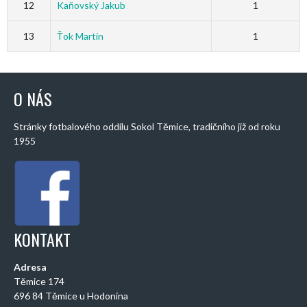
12
Kaňovský Jakub
1
13
Ťok Martin
1
O NÁS
Stránky fotbalového oddílu Sokol Těmice, tradičního již od roku
1955
KONTAKT
Adresa
Těmice 174
696 84 Těmice u Hodonína