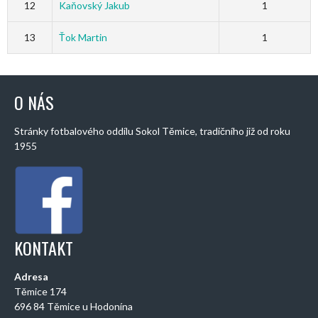
12
Kaňovský Jakub
1
13
Ťok Martin
1
O NÁS
Stránky fotbalového oddílu Sokol Těmice, tradičního již od roku
1955
KONTAKT
Adresa
Těmice 174
696 84 Těmice u Hodonína