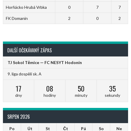
Horňácko Hrubá Vrbka
0
7
7
FK Domanín
2
0
2
DALŠÍ OČEKÁVANÝ ZÁPAS
TJ Sokol Těmice — FC NESYT Hodonín
9. liga dospělí sk. A
17
08
50
35
dny
hodiny
minuty
sekundy
SRPEN 2026
Po
Út
St
Čt
Pá
So
Ne