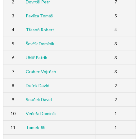
2
Dovrtěl Petr
7
3
Pavlica Tomáš
5
4
Třasoň Robert
4
5
Ševčík Dominik
3
6
Uhlíř Patrik
3
7
Grabec Vojtěch
3
8
Dufek David
2
9
Souček David
2
10
Večeřa Dominik
1
11
Tomek Jiří
1