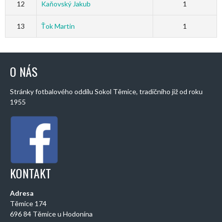
12
Kaňovský Jakub
1
13
Ťok Martin
1
O NÁS
Stránky fotbalového oddílu Sokol Těmice, tradičního již od roku
1955
KONTAKT
Adresa
Těmice 174
696 84 Těmice u Hodonína