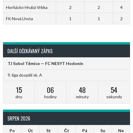
Horňácko Hrubá Vrbka
2
2
4
FK Nová Lhota
1
1
2
DALŠÍ OČEKÁVANÝ ZÁPAS
TJ Sokol Těmice — FC NESYT Hodonín
9. liga dospělí sk. A
15
06
48
54
dny
hodiny
minuty
sekundy
SRPEN 2026
Po
Út
St
Čt
Pá
So
Ne