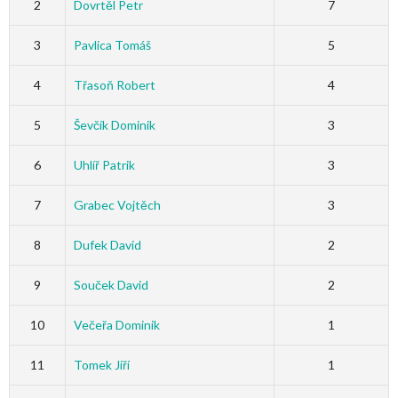
2
Dovrtěl Petr
7
3
Pavlica Tomáš
5
4
Třasoň Robert
4
5
Ševčík Dominik
3
6
Uhlíř Patrik
3
7
Grabec Vojtěch
3
8
Dufek David
2
9
Souček David
2
10
Večeřa Dominik
1
11
Tomek Jiří
1