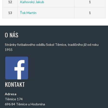
12
Kaňovský Jakub
1
13
Ťok Martin
1
O NÁS
Stránky fotbalového oddílu Sokol Těmice, tradičního již od roku
1955
KONTAKT
Adresa
Těmice 174
696 84 Těmice u Hodonína