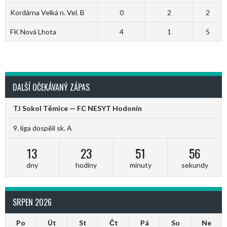
Kordárna Velká n. Vel. B
0
2
2
FK Nová Lhota
4
1
5
DALŠÍ OČEKÁVANÝ ZÁPAS
TJ Sokol Těmice — FC NESYT Hodonín
9. liga dospělí sk. A
13
23
51
56
dny
hodiny
minuty
sekundy
SRPEN 2026
Po
Út
St
Čt
Pá
So
Ne