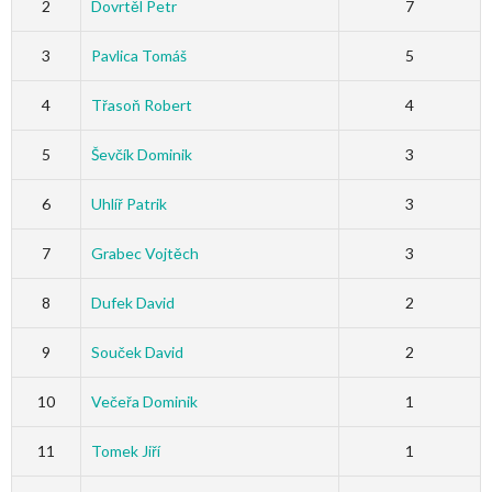
2
Dovrtěl Petr
7
3
Pavlica Tomáš
5
4
Třasoň Robert
4
5
Ševčík Dominik
3
6
Uhlíř Patrik
3
7
Grabec Vojtěch
3
8
Dufek David
2
9
Souček David
2
10
Večeřa Dominik
1
11
Tomek Jiří
1