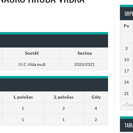
SRP
Po
3
Soutěž
Sezóna
10
III.C třída muži
2020/2021
17
24
31
1. poločas
2. poločas
Góly
« Čvn
1
3
4
1
1
2
TAB