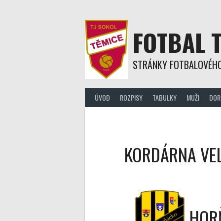
Skip
to
content
FOTBAL 
STRÁNKY FOTBALOVÉHO
ÚVOD
ROZPISY
TABULKY
MUŽI
DOR
KORDÁRNA VELK
HOR