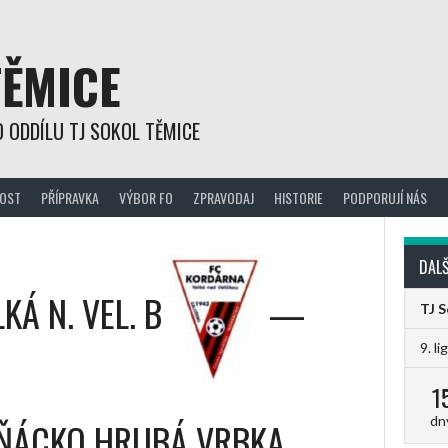
TĚMICE
 ODDÍLU TJ SOKOL TĚMICE
OST
PŘÍPRAVKA
VÝBOR FO
ZPRAVODAJ
HISTORIE
PODPORUJÍ NÁS
DALŠ
Á N. VEL. B
—
TJ 
9. li
1
dn
ŇÁCKO HRUBÁ VRBKA