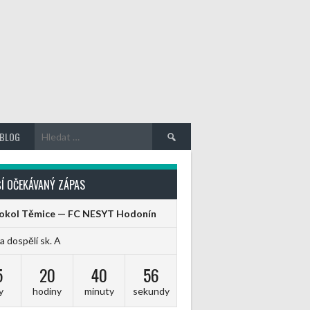
Vyhledávání
BLOG
Í OČEKÁVANÝ ZÁPAS
Sokol Těmice — FC NESYT Hodonín
ga dospělí sk. A
5
20
40
56
y
hodiny
minuty
sekundy