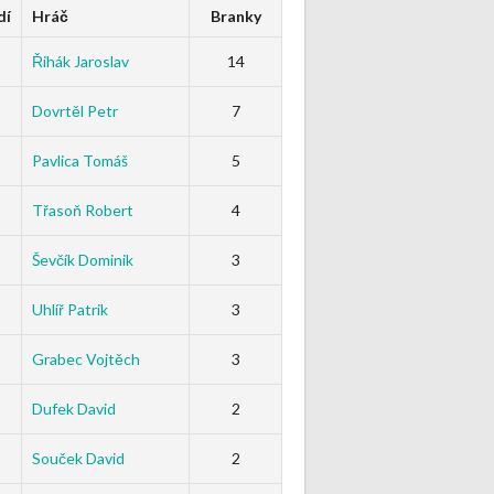
dí
Hráč
Branky
Řihák Jaroslav
14
Dovrtěl Petr
7
Pavlica Tomáš
5
Třasoň Robert
4
Ševčík Dominik
3
Uhlíř Patrik
3
Grabec Vojtěch
3
Dufek David
2
Souček David
2