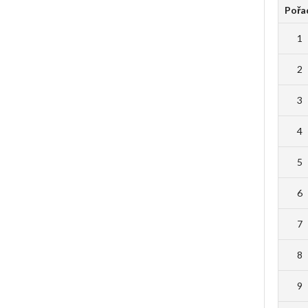
Pořa
1
2
3
4
5
6
7
8
9