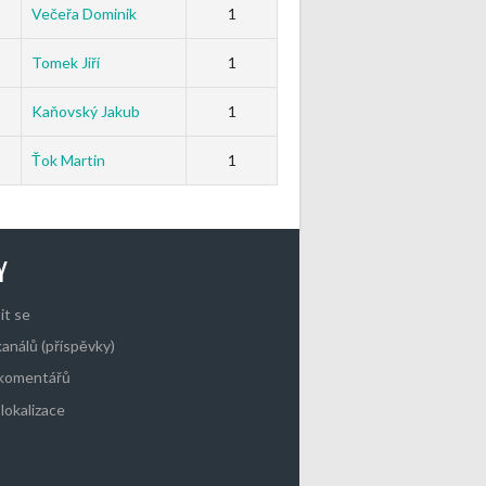
Večeřa Dominik
1
Tomek Jiří
1
Kaňovský Jakub
1
Ťok Martin
1
Y
it se
kanálů (příspěvky)
 komentářů
lokalizace