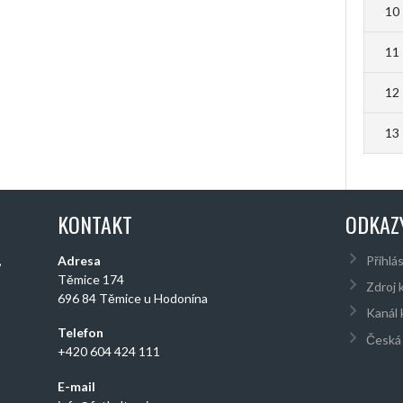
10
11
12
13
KONTAKT
ODKAZ
,
Adresa
Přihlás
Těmice 174
Zdroj 
696 84 Těmice u Hodonína
Kanál
Telefon
Česká 
+420 604 424 111
E-mail