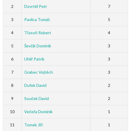
2
Dovrtěl Petr
7
3
Pavlica Tomáš
5
4
Třasoň Robert
4
5
Ševčík Dominik
3
6
Uhlíř Patrik
3
7
Grabec Vojtěch
3
8
Dufek David
2
9
Souček David
2
10
Večeřa Dominik
1
11
Tomek Jiří
1