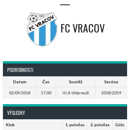
—
FC VRACOV
PODROBNOSTI
Datum
Čas
Soutěž
Sezóna
02/09/2018
17:00
III.A třída muži
2018/2019
VÝSLEDKY
Klub
1. poločas
2. poločas
Góly