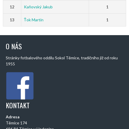
12
Kaňovský Jakub
1
13
Ťok Martin
1
O NÁS
Stránky fotbalového oddílu Sokol Těmice, tradičního již od roku
1955
KONTAKT
Adresa
Těmice 174
696 84 Těmice u Hodonína