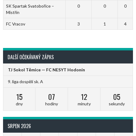
SK Spartak Svatobořice –
0
0
0
Mistřín
FC Vracov
3
1
4
DALŠÍ OČEKÁVANÝ ZÁPAS
TJ Sokol Těmice — FC NESYT Hodonín
9. liga dospělí sk. A
15
07
12
05
dny
hodiny
minuty
sekundy
SRPEN 2026