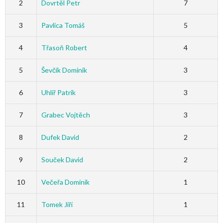
2
Dovrtěl Petr
7
3
Pavlica Tomáš
5
4
Třasoň Robert
4
5
Ševčík Dominik
3
6
Uhlíř Patrik
3
7
Grabec Vojtěch
3
8
Dufek David
2
9
Souček David
2
10
Večeřa Dominik
1
11
Tomek Jiří
1