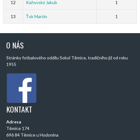
12
Kaňovský Jakub
1
13
Ťok Martin
1
O NÁS
Stránky fotbalového oddílu Sokol Těmice, tradičního již od roku
1955
KONTAKT
Adresa
Těmice 174
696 84 Těmice u Hodonína