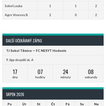
Sokol Louka
1
1
2
Agro Vnorovy B
2
0
2
DALŠÍ OČEKÁVANÝ ZÁPAS
TJ Sokol Těmice — FC NESYT Hodonín
9. liga dospělí sk. A
17
07
24
08
dny
hodiny
minuty
sekundy
SRPEN 2026
Po
Út
St
Čt
Pá
So
Ne