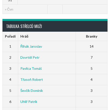
« Čvn
TABULKA STŘELCŮ MUŽI
Pořadí
Hráč
Branky
1
Řihák Jaroslav
14
2
Dovrtěl Petr
7
3
Pavlica Tomáš
5
4
Třasoň Robert
4
5
Ševčík Dominik
3
6
Uhlíř Patrik
3