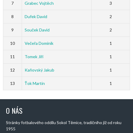
7
Grabec Vojtěch
3
8
Dufek David
2
9
Souček David
2
10
Večeřa Dominik
1
11
Tomek Jiří
1
12
Kaňovský Jakub
1
13
Ťok Martin
1
O NÁS
Stránky fotbalového oddílu Sokol Těmice, tradičního již od roku
1955