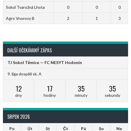
Sokol Tvarožná Lhota
0
0
0
Agro Vnorovy B
2
1
3
DALŠÍ OČEKÁVANÝ ZÁPAS
TJ Sokol Těmice — FC NESYT Hodonín
9. liga dospělí sk. A
12
17
35
35
dny
hodiny
minuty
sekundy
SRPEN 2026
Po
Út
St
Čt
Pá
So
Ne