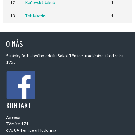
12
Kaňovský Jakub
1
13
Ťok Martin
1
O NÁS
Stránky fotbalového oddílu Sokol Těmice, tradičního již od roku
1955
KONTAKT
Adresa
Těmice 174
696 84 Těmice u Hodonína