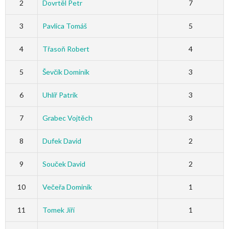
2
Dovrtěl Petr
7
3
Pavlica Tomáš
5
4
Třasoň Robert
4
5
Ševčík Dominik
3
6
Uhlíř Patrik
3
7
Grabec Vojtěch
3
8
Dufek David
2
9
Souček David
2
10
Večeřa Dominik
1
11
Tomek Jiří
1