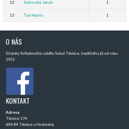
12
Kaňovský Jakub
1
13
Ťok Martin
1
O NÁS
Stránky fotbalového oddílu Sokol Těmice, tradičního již od roku
1955
KONTAKT
Adresa
Těmice 174
696 84 Těmice u Hodonína