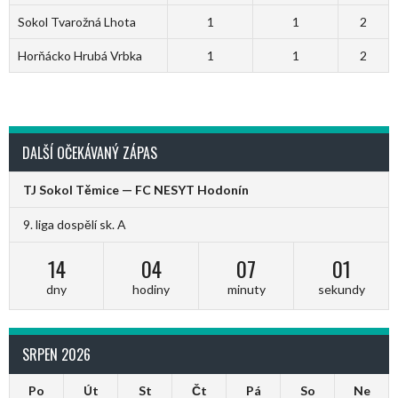
Sokol Tvarožná Lhota
1
1
2
Horňácko Hrubá Vrbka
1
1
2
DALŠÍ OČEKÁVANÝ ZÁPAS
TJ Sokol Těmice — FC NESYT Hodonín
9. liga dospělí sk. A
14
04
07
01
dny
hodiny
minuty
sekundy
SRPEN 2026
Po
Út
St
Čt
Pá
So
Ne