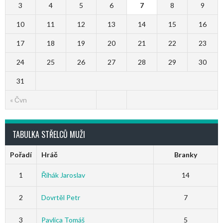
3
4
5
6
7
8
9
10
11
12
13
14
15
16
17
18
19
20
21
22
23
24
25
26
27
28
29
30
31
« Čvn
TABULKA STŘELCŮ MUŽI
Pořadí
Hráč
Branky
1
Řihák Jaroslav
14
2
Dovrtěl Petr
7
3
Pavlica Tomáš
5