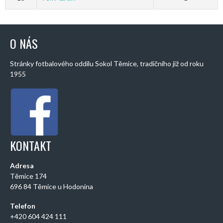
O NÁS
Stránky fotbalového oddílu Sokol Těmice, tradičního již od roku
1955
KONTAKT
Adresa
Těmice 174
696 84 Těmice u Hodonína
Telefon
+420 604 424 111