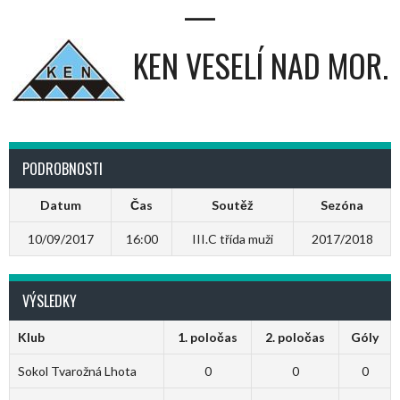
—
KEN VESELÍ NAD MOR.
PODROBNOSTI
Datum
Čas
Soutěž
Sezóna
10/09/2017
16:00
III.C třída muži
2017/2018
VÝSLEDKY
Klub
1. poločas
2. poločas
Góly
Sokol Tvarožná Lhota
0
0
0