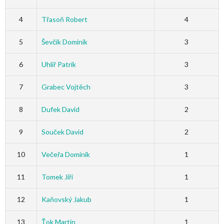
4
Třasoň Robert
4
5
Ševčík Dominik
3
6
Uhlíř Patrik
3
7
Grabec Vojtěch
3
8
Dufek David
2
9
Souček David
2
10
Večeřa Dominik
1
11
Tomek Jiří
1
12
Kaňovský Jakub
1
13
Ťok Martin
1