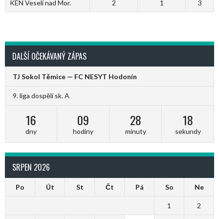
KEN Veselí nad Mor.
2
1
3
DALŠÍ OČEKÁVANÝ ZÁPAS
TJ Sokol Těmice — FC NESYT Hodonín
9. liga dospělí sk. A
16
09
28
18
dny
hodiny
minuty
sekundy
SRPEN 2026
Po
Út
St
Čt
Pá
So
Ne
1
2