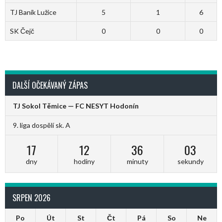
TJ Baník Lužice
5
1
6
SK Čejč
0
0
0
DALŠÍ OČEKÁVANÝ ZÁPAS
TJ Sokol Těmice — FC NESYT Hodonín
9. liga dospělí sk. A
17
12
36
02
dny
hodiny
minuty
sekundy
SRPEN 2026
Po
Út
St
Čt
Pá
So
Ne