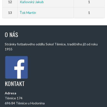
12
Kaňovský Jakub
1
13
Ťok Martin
1
O NÁS
Stránky fotbalového oddílu Sokol Těmice, tradičního již od roku
1955
KONTAKT
Adresa
Těmice 174
696 84 Těmice u Hodonína