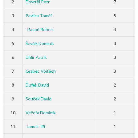
2
Dovrtěl Petr
7
3
Pavlica Tomáš
5
4
Třasoň Robert
4
5
Ševčík Dominik
3
6
Uhlíř Patrik
3
7
Grabec Vojtěch
3
8
Dufek David
2
9
Souček David
2
10
Večeřa Dominik
1
11
Tomek Jiří
1