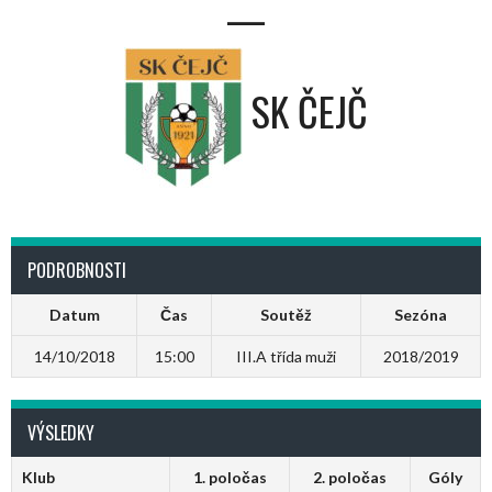
—
SK ČEJČ
PODROBNOSTI
Datum
Čas
Soutěž
Sezóna
14/10/2018
15:00
III.A třída muži
2018/2019
VÝSLEDKY
Klub
1. poločas
2. poločas
Góly