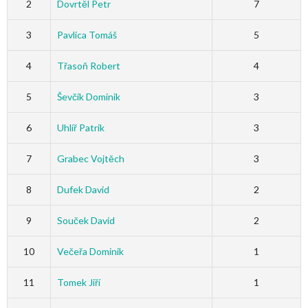
2
Dovrtěl Petr
7
3
Pavlica Tomáš
5
4
Třasoň Robert
4
5
Ševčík Dominik
3
6
Uhlíř Patrik
3
7
Grabec Vojtěch
3
8
Dufek David
2
9
Souček David
2
10
Večeřa Dominik
1
11
Tomek Jiří
1