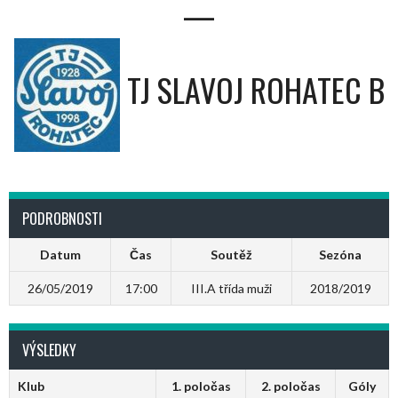
—
TJ SLAVOJ ROHATEC B
PODROBNOSTI
Datum
Čas
Soutěž
Sezóna
26/05/2019
17:00
III.A třída muži
2018/2019
VÝSLEDKY
Klub
1. poločas
2. poločas
Góly