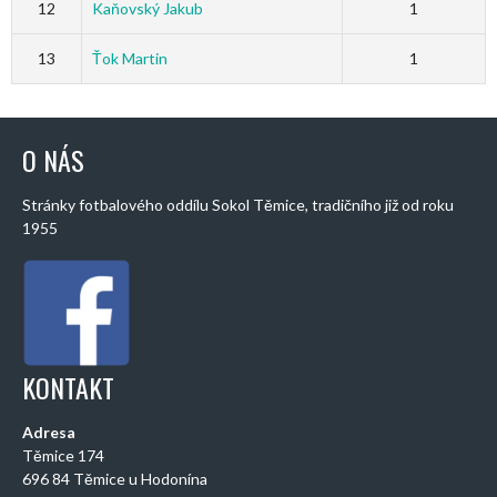
12
Kaňovský Jakub
1
13
Ťok Martin
1
O NÁS
Stránky fotbalového oddílu Sokol Těmice, tradičního již od roku
1955
KONTAKT
Adresa
Těmice 174
696 84 Těmice u Hodonína