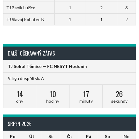
TJ Baník Lužice
1
2
3
TJ Slavoj Rohatec B
1
1
2
DALŠÍ OČEKÁVANÝ ZÁPAS
TJ Sokol Těmice — FC NESYT Hodonín
9. liga dospělí sk. A
14
10
17
26
dny
hodiny
minuty
sekundy
SRPEN 2026
Po
Út
St
Čt
Pá
So
Ne