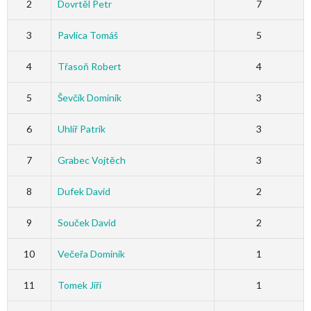
2
Dovrtěl Petr
7
3
Pavlica Tomáš
5
4
Třasoň Robert
4
5
Ševčík Dominik
3
6
Uhlíř Patrik
3
7
Grabec Vojtěch
3
8
Dufek David
2
9
Souček David
2
10
Večeřa Dominik
1
11
Tomek Jiří
1