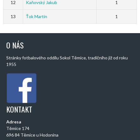
12
Kaňovský Jakub
1
13
Ťok Martin
1
O NÁS
Stránky fotbalového oddílu Sokol Těmice, tradičního již od roku
1955
KONTAKT
Adresa
Těmice 174
696 84 Těmice u Hodonína