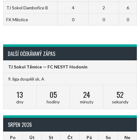
TJ Sokol Dambořice B
4
2
6
FK Milotice
0
0
0
DALŠÍ OČEKÁVANÝ ZÁPAS
TJ Sokol Těmice — FC NESYT Hodonín
9. liga dospělí sk. A
13
05
24
52
dny
hodiny
minuty
sekundy
SRPEN 2026
Po
Út
St
Čt
Pá
So
Ne