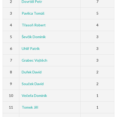
2
Dovrtěl Petr
7
3
Pavlica Tomáš
5
4
Třasoň Robert
4
5
Ševčík Dominik
3
6
Uhlíř Patrik
3
7
Grabec Vojtěch
3
8
Dufek David
2
9
Souček David
2
10
Večeřa Dominik
1
11
Tomek Jiří
1