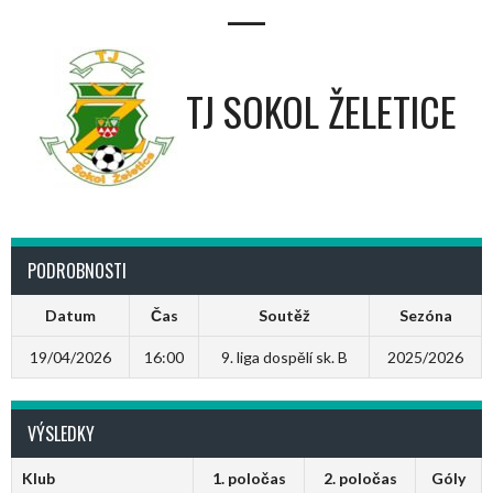
—
TJ SOKOL ŽELETICE
PODROBNOSTI
Datum
Čas
Soutěž
Sezóna
19/04/2026
16:00
9. liga dospělí sk. B
2025/2026
VÝSLEDKY
Klub
1. poločas
2. poločas
Góly