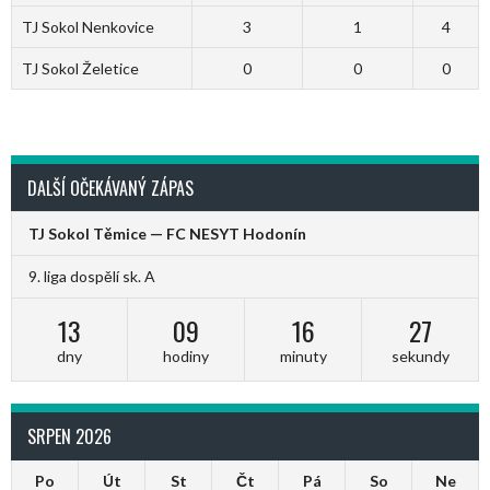
TJ Sokol Nenkovice
3
1
4
TJ Sokol Želetice
0
0
0
DALŠÍ OČEKÁVANÝ ZÁPAS
TJ Sokol Těmice — FC NESYT Hodonín
9. liga dospělí sk. A
13
09
16
27
dny
hodiny
minuty
sekundy
SRPEN 2026
Po
Út
St
Čt
Pá
So
Ne