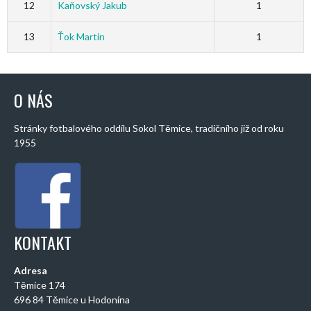
12
Kaňovský Jakub
1
13
Ťok Martin
1
O NÁS
Stránky fotbalového oddílu Sokol Těmice, tradičního již od roku
1955
KONTAKT
Adresa
Těmice 174
696 84 Těmice u Hodonína