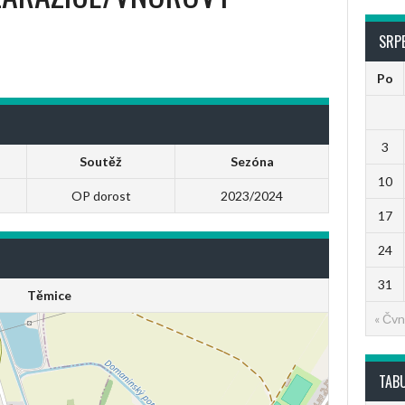
SRP
Po
3
Soutěž
Sezóna
10
OP dorost
2023/2024
17
24
31
Těmice
« Čvn
TAB