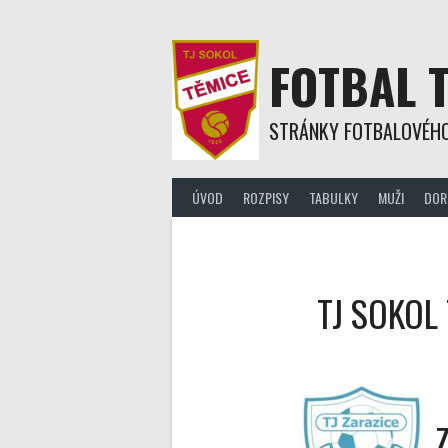
Skip
to
content
FOTBAL 
STRÁNKY FOTBALOVÉHO
ÚVOD
ROZPISY
TABULKY
MUŽI
DOR
TJ SOKOL