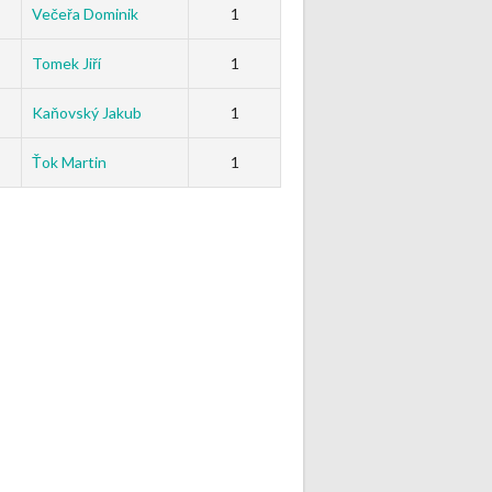
Večeřa Dominik
1
Tomek Jiří
1
Kaňovský Jakub
1
Ťok Martin
1