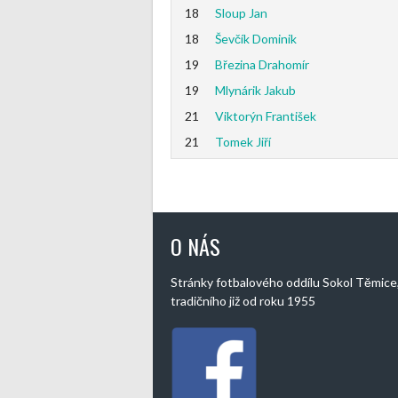
18
Sloup Jan
18
Ševčík Dominik
19
Březina Drahomír
19
Mlynárik Jakub
21
Viktorýn František
21
Tomek Jiří
O NÁS
Stránky fotbalového oddílu Sokol Těmice
tradičního již od roku 1955