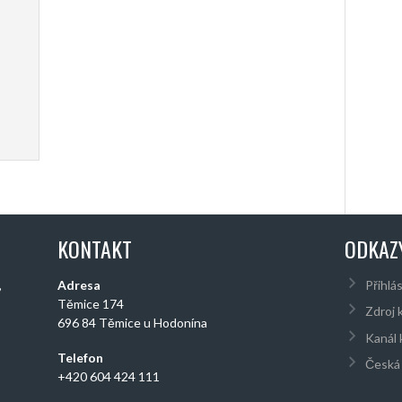
KONTAKT
ODKAZ
,
Adresa
Přihlás
Těmice 174
Zdroj 
696 84 Těmice u Hodonína
Kanál
Telefon
Česká 
+420 604 424 111