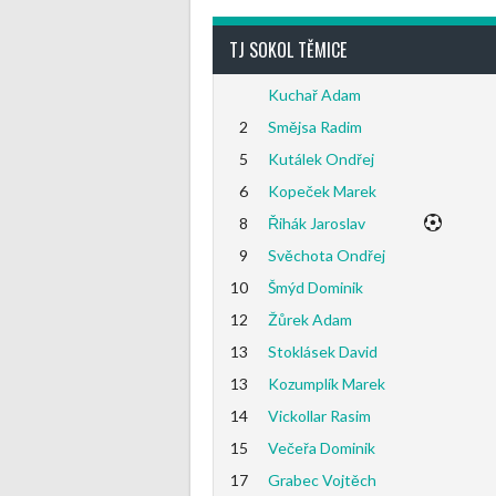
TJ SOKOL TĚMICE
Kuchař Adam
2
Smějsa Radim
5
Kutálek Ondřej
6
Kopeček Marek
8
Řihák Jaroslav
9
Svěchota Ondřej
10
Šmýd Dominik
12
Žůrek Adam
13
Stoklásek David
13
Kozumplík Marek
14
Vickollar Rasim
15
Večeřa Dominik
17
Grabec Vojtěch