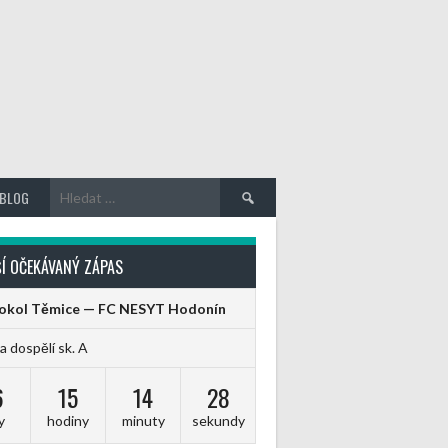
Vyhledávání
BLOG
Í OČEKÁVANÝ ZÁPAS
Sokol Těmice — FC NESYT Hodonín
ga dospělí sk. A
6
15
14
28
y
hodiny
minuty
sekundy