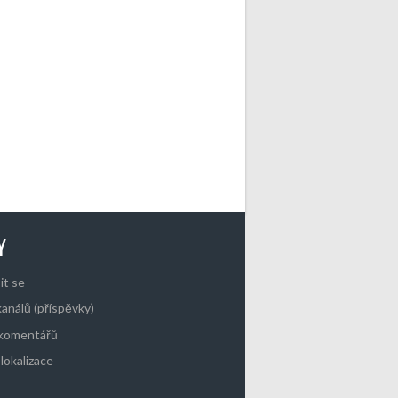
Y
it se
kanálů (příspěvky)
 komentářů
lokalizace