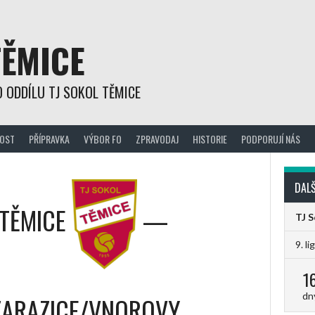
TĚMICE
 ODDÍLU TJ SOKOL TĚMICE
OST
PŘÍPRAVKA
VÝBOR FO
ZPRAVODAJ
HISTORIE
PODPORUJÍ NÁS
DALŠ
 TĚMICE
—
TJ 
9. li
1
dn
ZARAZICE/VNOROVY