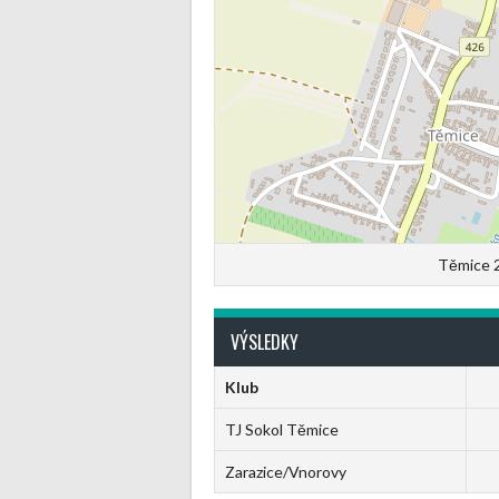
Těmice 2
VÝSLEDKY
Klub
TJ Sokol Těmice
Zarazice/Vnorovy