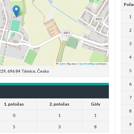
Pořa
1
2
3
4
Leaflet
|
Map data ©
OpenStreetMap
contributors
5
29, 696 84 Těmice, Česko
6
7
1. poločas
2. poločas
Góly
8
0
1
1
9
5
3
8