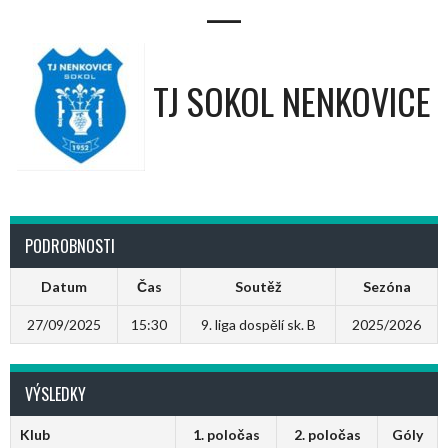
—
TJ SOKOL NENKOVICE
PODROBNOSTI
Datum
Čas
Soutěž
Sezóna
27/09/2025
15:30
9. liga dospělí sk. B
2025/2026
VÝSLEDKY
Klub
1. poločas
2. poločas
Góly