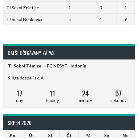
TJ Sokol Želetice
1
0
1
TJ Sokol Nenkovice
5
4
9
DALŠÍ OČEKÁVANÝ ZÁPAS
TJ Sokol Těmice — FC NESYT Hodonín
9. liga dospělí sk. A
17
11
24
57
dny
hodiny
minuty
sekundy
SRPEN 2026
Po
Út
St
Čt
Pá
So
Ne