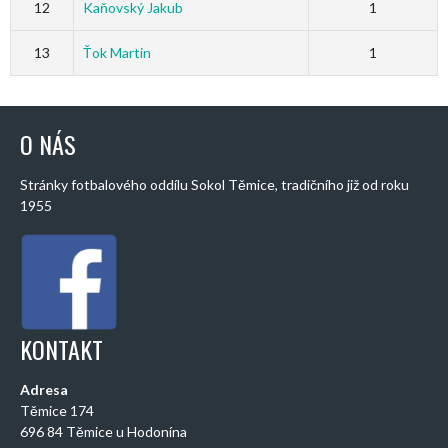
12
Kaňovský Jakub
1
13
Ťok Martin
1
O NÁS
Stránky fotbalového oddílu Sokol Těmice, tradičního již od roku
1955
KONTAKT
Adresa
Těmice 174
696 84 Těmice u Hodonína