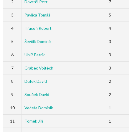
2
Dovrtěl Petr
7
3
Pavlica Tomáš
5
4
Třasoň Robert
4
5
Ševčík Dominik
3
6
Uhlíř Patrik
3
7
Grabec Vojtěch
3
8
Dufek David
2
9
Souček David
2
10
Večeřa Dominik
1
11
Tomek Jiří
1