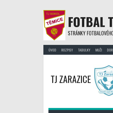
Skip
to
content
FOTBAL 
STRÁNKY FOTBALOVÉHO
ÚVOD
ROZPISY
TABULKY
MUŽI
DOR
TJ ZARAZICE