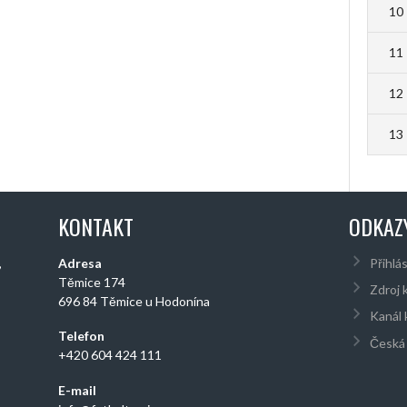
10
11
12
13
KONTAKT
ODKAZ
,
Adresa
Přihlás
Těmice 174
Zdroj 
696 84 Těmice u Hodonína
Kanál
Telefon
Česká 
+420 604 424 111
E-mail