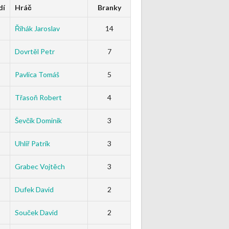
dí
Hráč
Branky
Řihák Jaroslav
14
Dovrtěl Petr
7
Pavlica Tomáš
5
Třasoň Robert
4
Ševčík Dominik
3
Uhlíř Patrik
3
Grabec Vojtěch
3
Dufek David
2
Souček David
2