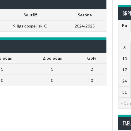
SRP
Soutěž
Sezóna
Po
9. liga dospělí sk. C
2024/2025
3
poločas
2. poločas
Góly
10
1
1
2
17
0
0
0
24
31
« Čvn
TAB