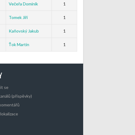
Večeřa Dominik
1
Tomek Jiří
1
Kaňovský Jakub
1
Ťok Martin
1
Y
it se
kanálů (příspěvky)
 komentářů
lokalizace