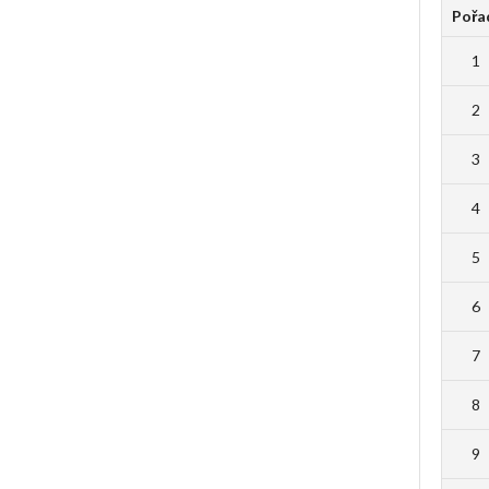
Pořa
1
2
3
4
5
6
7
8
9