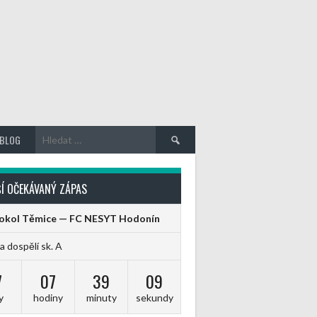
Vyhledávání
BLOG
Í OČEKÁVANÝ ZÁPAS
Sokol Těmice — FC NESYT Hodonín
ga dospělí sk. A
7
07
39
09
y
hodiny
minuty
sekundy