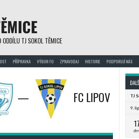
TĚMICE
 ODDÍLU TJ SOKOL TĚMICE
OST
PŘÍPRAVKA
VÝBOR FO
ZPRAVODAJ
HISTORIE
PODPORUJÍ NÁS
DALŠ
—
FC LIPOV
TJ 
9. li
1
dn