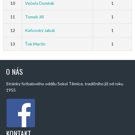
10
Večeřa Dominik
1
11
Tomek Jiří
1
12
Kaňovský Jakub
1
13
Ťok Martin
1
O NÁS
Stránky fotbalového oddílu Sokol Těmice, tradičního již od roku
1955
KONTAKT