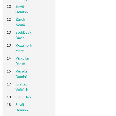
10
Šmýd
Dominik
12
Žůrek
Adam
13
Stoklásek
David
13
Kozumplík
Marek
14
Vickollar
Rasim
15
Večeřa
Dominik
17
Grabec
Vojtěch
18
Sloup Jan
18
Ševčík
Dominik