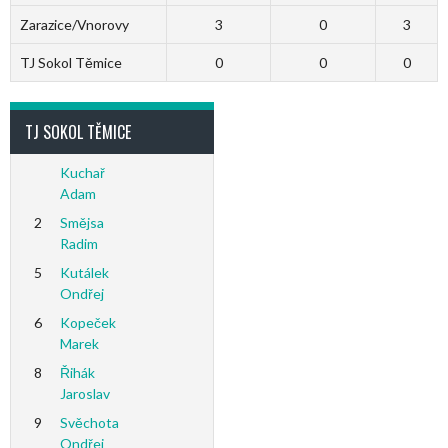
Zarazice/Vnorovy
3
0
3
TJ Sokol Těmice
0
0
0
TJ SOKOL TĚMICE
Kuchař
Adam
2
Smějsa
Radim
5
Kutálek
Ondřej
6
Kopeček
Marek
8
Řihák
Jaroslav
9
Svěchota
Ondřej