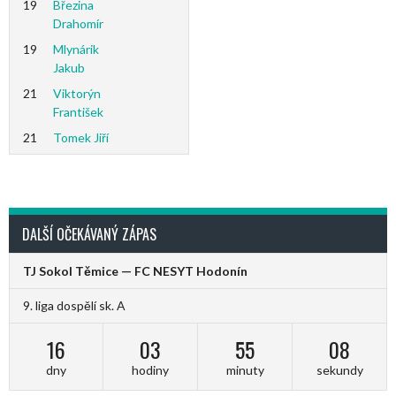
19
Březina
Drahomír
19
Mlynárik
Jakub
21
Viktorýn
František
21
Tomek Jiří
DALŠÍ OČEKÁVANÝ ZÁPAS
TJ Sokol Těmice — FC NESYT Hodonín
9. liga dospělí sk. A
16
03
55
08
dny
hodiny
minuty
sekundy