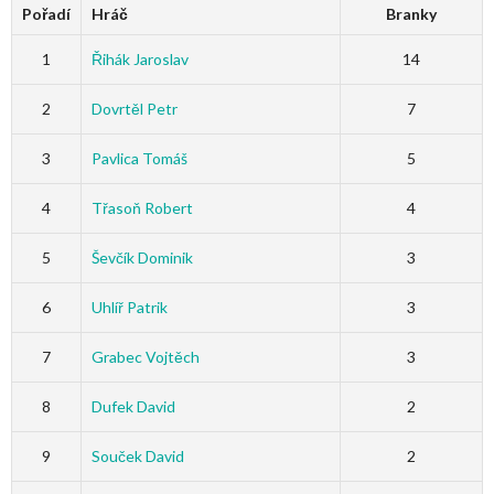
Pořadí
Hráč
Branky
1
Řihák Jaroslav
14
2
Dovrtěl Petr
7
3
Pavlica Tomáš
5
4
Třasoň Robert
4
5
Ševčík Dominik
3
6
Uhlíř Patrik
3
7
Grabec Vojtěch
3
8
Dufek David
2
9
Souček David
2