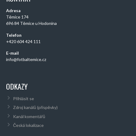
Adresa
Těmice 174
696 84 Těmice u Hodonína
Telefon
+420 604 424 111
E-mail
info@fotbaltemice.cz
ODKAZY
Přihlásit se
Zdroj kanálů (příspěvky)
Kanál komentářů
Česká lokalizace