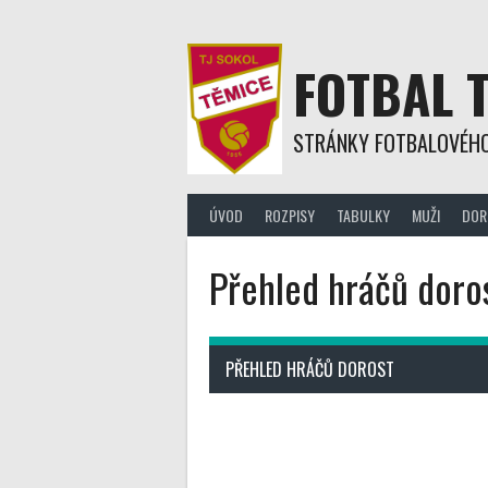
Skip
to
content
FOTBAL 
STRÁNKY FOTBALOVÉHO
ÚVOD
ROZPISY
TABULKY
MUŽI
DOR
Přehled hráčů doro
PŘEHLED HRÁČŮ DOROST