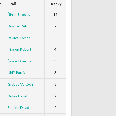
dí
Hráč
Branky
Řihák Jaroslav
14
Dovrtěl Petr
7
Pavlica Tomáš
5
Třasoň Robert
4
Ševčík Dominik
3
Uhlíř Patrik
3
Grabec Vojtěch
3
Dufek David
2
Souček David
2