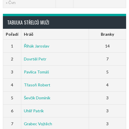
« Čvn
TABULKA STŘELCŮ MUŽI
Pořadí
Hráč
Branky
1
Řihák Jaroslav
14
2
Dovrtěl Petr
7
3
Pavlica Tomáš
5
4
Třasoň Robert
4
5
Ševčík Dominik
3
6
Uhlíř Patrik
3
7
Grabec Vojtěch
3