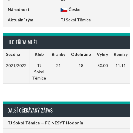
Národnost
Česko
Aktuální tým
TJ Sokol Těmice
III.C TŘÍDA MUŽI
Sezóna
Klub
Branky
Odehráno
Výhry
Remízy
2021/2022
TJ
21
18
50.00
11.11
Sokol
Těmice
DALŠÍ OČEKÁVANÝ ZÁPAS
TJ Sokol Těmice — FC NESYT Hodonín