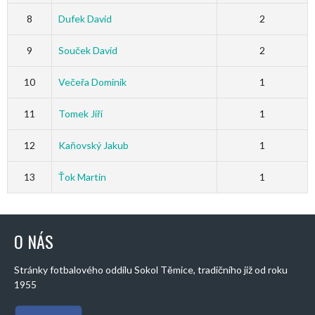
8
Dufek David
2
9
Souček David
2
10
Večeřa Dominik
1
11
Tomek Jiří
1
12
Kaňovský Jakub
1
13
Ťok Martin
1
O NÁS
Stránky fotbalového oddílu Sokol Těmice, tradičního již od roku
1955