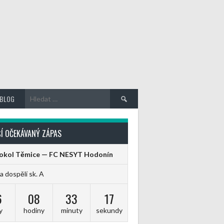
Vyhledávání
BLOG
Í OČEKÁVANÝ ZÁPAS
Sokol Těmice — FC NESYT Hodonín
ga dospělí sk. A
6
08
33
17
y
hodiny
minuty
sekundy