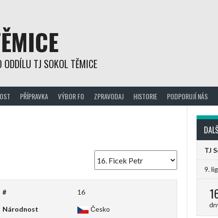
TĚMICE
 ODDÍLU TJ SOKOL TĚMICE
OST
PŘÍPRAVKA
VÝBOR FO
ZPRAVODAJ
HISTORIE
PODPORUJÍ NÁS
DALŠ
TJ 
9. li
1
#
16
dn
Národnost
Česko