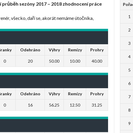
í průběh sezóny 2017 – 2018 zhodnocení práce
Pořa
1
enér, všecko, daří se, akorát nemáme útočníka,
2
3
Branky
Odehráno
Výhry
Remízy
Prohry
4
0
20
50.00
10.00
40.00
5
6
Branky
Odehráno
Výhry
Remízy
Prohry
7
0
16
56.25
12.50
31.25
8
9