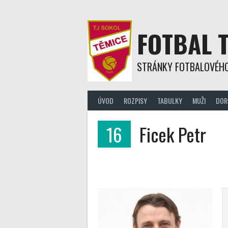
Skip
to
content
FOTBAL 
STRÁNKY FOTBALOVÉHO
ÚVOD
ROZPISY
TABULKY
MUŽI
DOR
16
Ficek Petr