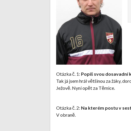
Otázka č. 1:
Popiš svou dosavadní ka
Tak já jsem hrál většinou za žáky, do
Ježově. Nyní opět za Těmice.
Otázka č. 2:
Na kterém postu v sesta
V obraně.