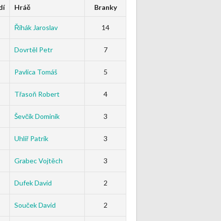
dí
Hráč
Branky
Řihák Jaroslav
14
Dovrtěl Petr
7
Pavlica Tomáš
5
Třasoň Robert
4
Ševčík Dominik
3
Uhlíř Patrik
3
Grabec Vojtěch
3
Dufek David
2
Souček David
2