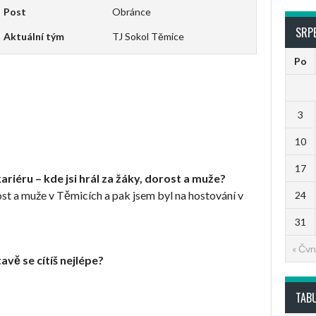
Post
Obránce
SRP
Aktuální tým
TJ Sokol Těmice
Po
3
10
17
riéru – kde jsi hrál za žáky, dorost a muže?
rost a muže v Těmicích a pak jsem byl na hostování v
24
31
« Čvn
vě se cítíš nejlépe?
TAB