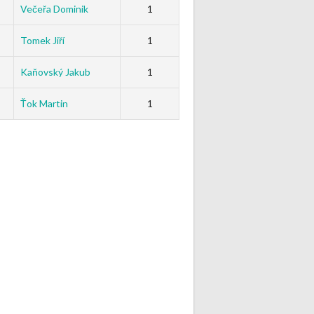
Večeřa Dominik
1
Tomek Jiří
1
Kaňovský Jakub
1
Ťok Martin
1