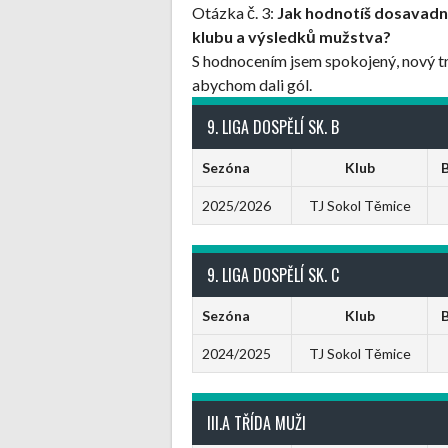
Otázka č. 3:
Jak hodnotíš dosavadn
klubu a výsledků mužstva?
S hodnocením jsem spokojený, nový tr
abychom dali gól.
9. LIGA DOSPĚLÍ SK. B
Sezóna
Klub
2025/2026
TJ Sokol Těmice
9. LIGA DOSPĚLÍ SK. C
Sezóna
Klub
2024/2025
TJ Sokol Těmice
III.A TŘÍDA MUŽI