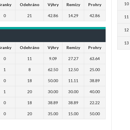
10
Branky
Odehráno
Výhry
Remízy
Prohry
0
21
42.86
14.29
42.86
11
12
13
Branky
Odehráno
Výhry
Remízy
Prohry
0
11
9.09
27.27
63.64
1
8
62.50
12.50
25.00
0
18
50.00
11.11
38.89
1
20
30.00
30.00
40.00
0
18
38.89
38.89
22.22
0
20
35.00
15.00
50.00