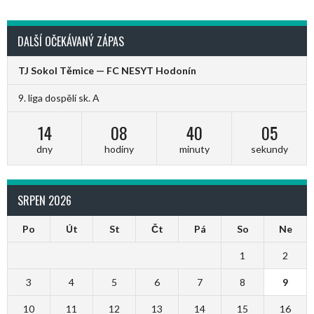
DALŠÍ OČEKÁVANÝ ZÁPAS
TJ Sokol Těmice — FC NESYT Hodonín
9. liga dospělí sk. A
14
08
40
04
dny
hodiny
minuty
sekundy
SRPEN 2026
Po
Út
St
Čt
Pá
So
Ne
1
2
3
4
5
6
7
8
9
10
11
12
13
14
15
16