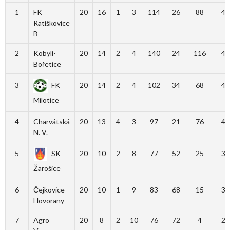
1
FK
20
16
1
3
114
26
88
49
Ratíškovice
B
2
Kobylí-
20
14
2
4
140
24
116
44
Bořetice
3
FK
20
14
2
4
102
34
68
44
Milotice
4
Charvátská
20
13
4
3
97
21
76
43
N. V.
5
SK
20
10
2
8
77
52
25
32
Žarošice
6
Čejkovice-
20
10
1
9
83
68
15
31
Hovorany
7
Agro
20
8
2
10
76
72
4
26