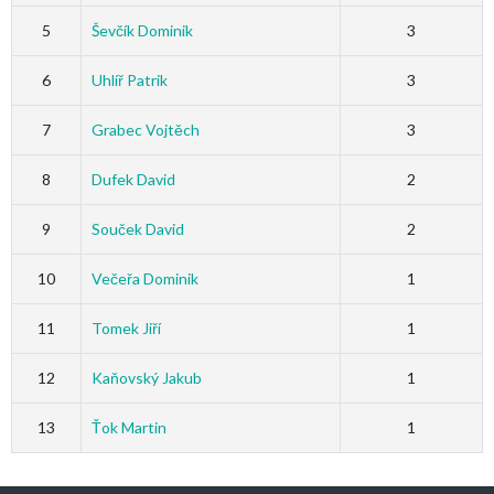
5
Ševčík Dominik
3
6
Uhlíř Patrik
3
7
Grabec Vojtěch
3
8
Dufek David
2
9
Souček David
2
10
Večeřa Dominik
1
11
Tomek Jiří
1
12
Kaňovský Jakub
1
13
Ťok Martin
1