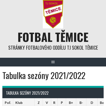
Skip
to
content
FOTBAL TĚMICE
STRÁNKY FOTBALOVÉHO ODDÍLU TJ SOKOL TĚMICE
Tabulka sezóny 2021/2022
TABULKA SEZÓNY 2021/2022
Poř.
Klub
Z
V
R
P
B+
B-
D
Bod