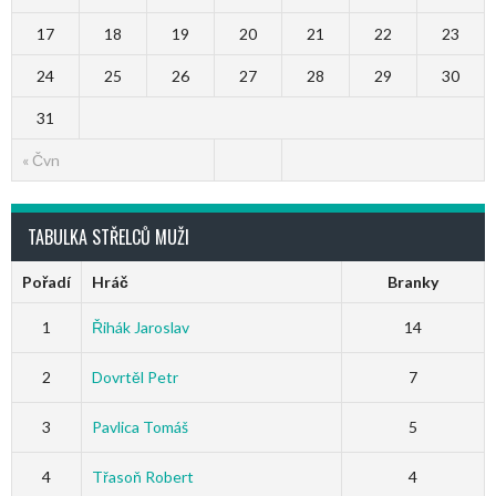
17
18
19
20
21
22
23
24
25
26
27
28
29
30
31
« Čvn
TABULKA STŘELCŮ MUŽI
Pořadí
Hráč
Branky
1
Řihák Jaroslav
14
2
Dovrtěl Petr
7
3
Pavlica Tomáš
5
4
Třasoň Robert
4