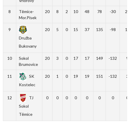
Vnorovy
8
Těmice-
20
8
2
10
48
78
-30
26
Mor.Písek
9
20
5
0
15
37
135
-98
15
Družba
Bukovany
10
Sokol
20
3
0
17
17
149
-132
9
Brumovice
11
SK
20
1
0
19
19
151
-132
3
Kostelec
12
TJ
0
0
0
0
0
0
0
0
Sokol
Těmice