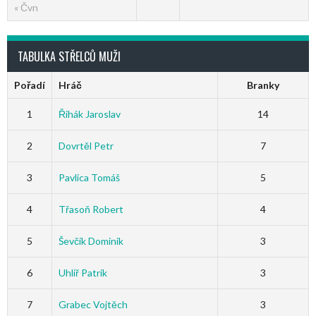
« Čvn
TABULKA STŘELCŮ MUŽI
Pořadí
Hráč
Branky
1
Řihák Jaroslav
14
2
Dovrtěl Petr
7
3
Pavlica Tomáš
5
4
Třasoň Robert
4
5
Ševčík Dominik
3
6
Uhlíř Patrik
3
7
Grabec Vojtěch
3