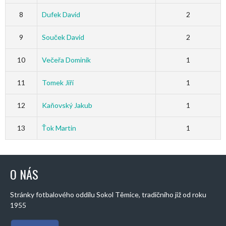
8
Dufek David
2
9
Souček David
2
10
Večeřa Dominik
1
11
Tomek Jiří
1
12
Kaňovský Jakub
1
13
Ťok Martin
1
O NÁS
Stránky fotbalového oddílu Sokol Těmice, tradičního již od roku
1955