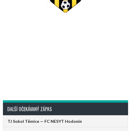
DALŠÍ OČEKÁVANÝ ZÁPAS
TJ Sokol Těmice — FC NESYT Hodonín