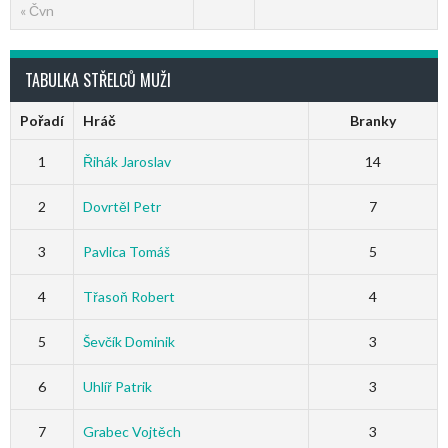
« Čvn
TABULKA STŘELCŮ MUŽI
Pořadí
Hráč
Branky
1
Řihák Jaroslav
14
2
Dovrtěl Petr
7
3
Pavlica Tomáš
5
4
Třasoň Robert
4
5
Ševčík Dominik
3
6
Uhlíř Patrik
3
7
Grabec Vojtěch
3