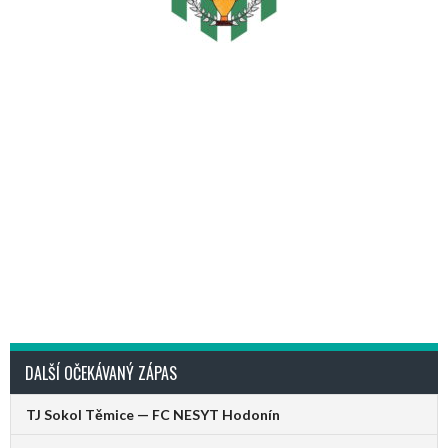
DALŠÍ OČEKÁVANÝ ZÁPAS
TJ Sokol Těmice — FC NESYT Hodonín