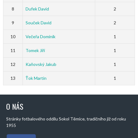
8
Dufek David
2
9
Souček David
2
10
Večeřa Dominik
1
11
Tomek Jiří
1
12
Kaňovský Jakub
1
13
Ťok Martin
1
O NÁS
Stránky fotbalového oddílu Sokol Těmice, tradičního již od roku
1955