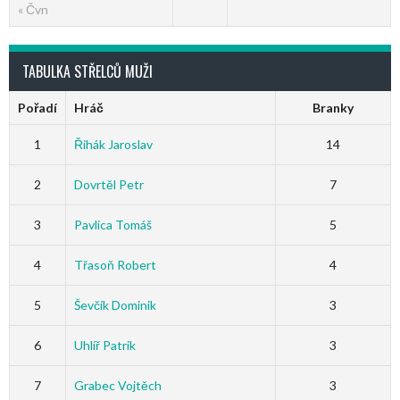
« Čvn
TABULKA STŘELCŮ MUŽI
Pořadí
Hráč
Branky
1
Řihák Jaroslav
14
2
Dovrtěl Petr
7
3
Pavlica Tomáš
5
4
Třasoň Robert
4
5
Ševčík Dominik
3
6
Uhlíř Patrik
3
7
Grabec Vojtěch
3