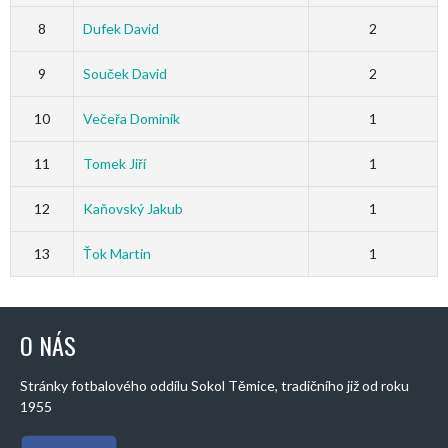
8
Dufek David
2
9
Souček David
2
10
Večeřa Dominik
1
11
Tomek Jiří
1
12
Kaňovský Jakub
1
13
Ťok Martin
1
O NÁS
Stránky fotbalového oddílu Sokol Těmice, tradičního již od roku
1955