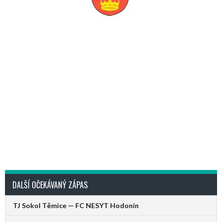
DALŠÍ OČEKÁVANÝ ZÁPAS
TJ Sokol Těmice — FC NESYT Hodonín