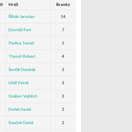
dí
Hráč
Branky
Řihák Jaroslav
14
Dovrtěl Petr
7
Pavlica Tomáš
5
Třasoň Robert
4
Ševčík Dominik
3
Uhlíř Patrik
3
Grabec Vojtěch
3
Dufek David
2
Souček David
2