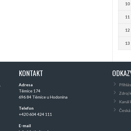
10
11
12
13
KONTAKT
ODKAZ
,
Adresa
Přihlás
Těmice 174
Zdroj 
696 84 Těmice u Hodonína
Kanál
Telefon
Česká 
+420 604 424 111
E-mail