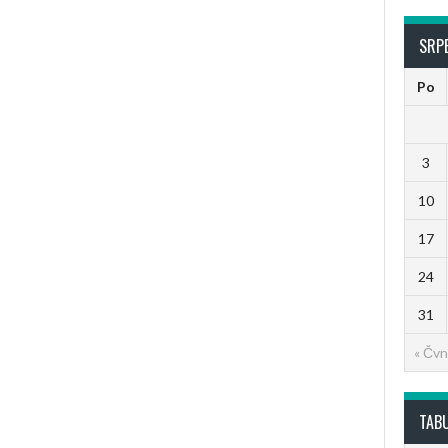
SRP
Po
3
10
17
24
31
« Čvn
TAB