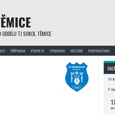
TĚMICE
 ODDÍLU TJ SOKOL TĚMICE
OST
PŘÍPRAVKA
VÝBOR FO
ZPRAVODAJ
HISTORIE
PODPORUJÍ NÁS
DALŠ
TJ 
9. li
1
dn