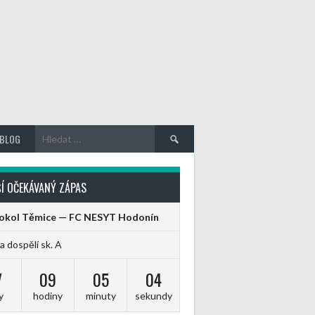
Vyhledávání
BLOG
Í OČEKÁVANÝ ZÁPAS
Sokol Těmice — FC NESYT Hodonín
ga dospělí sk. A
7
09
05
04
y
hodiny
minuty
sekundy