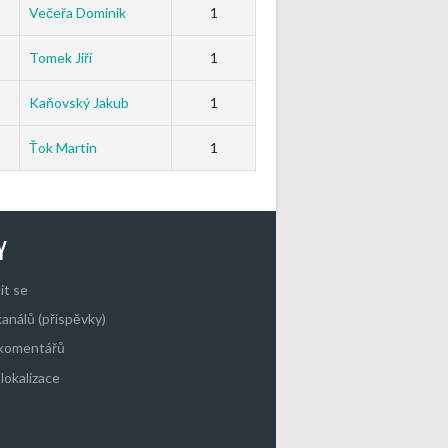
Večeřa Dominik
1
Tomek Jiří
1
Kaňovský Jakub
1
Ťok Martin
1
Y
it se
kanálů (příspěvky)
 komentářů
lokalizace