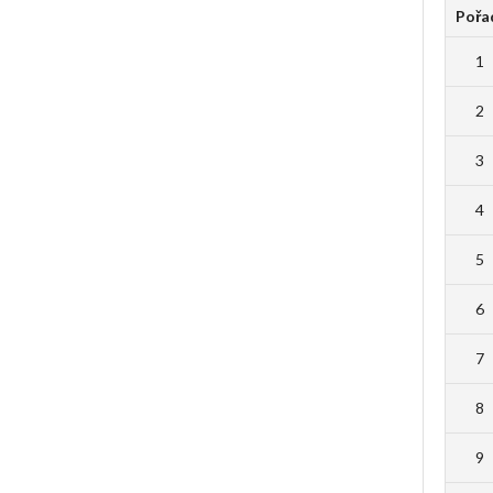
Pořa
1
2
3
4
5
6
7
8
9