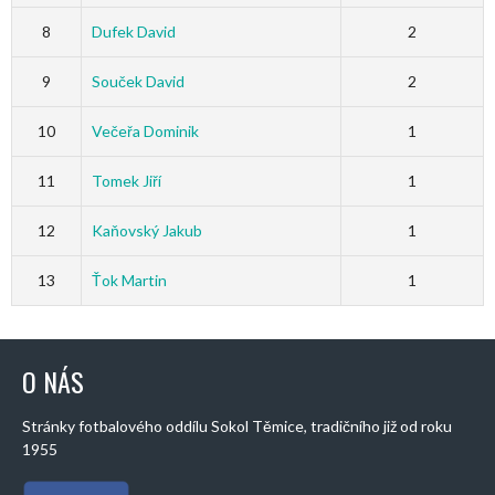
8
Dufek David
2
9
Souček David
2
10
Večeřa Dominik
1
11
Tomek Jiří
1
12
Kaňovský Jakub
1
13
Ťok Martin
1
O NÁS
Stránky fotbalového oddílu Sokol Těmice, tradičního již od roku
1955