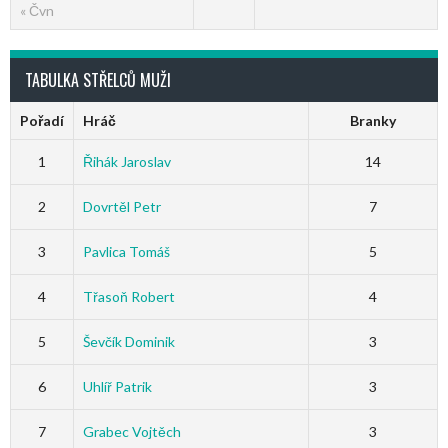
« Čvn
TABULKA STŘELCŮ MUŽI
Pořadí
Hráč
Branky
1
Řihák Jaroslav
14
2
Dovrtěl Petr
7
3
Pavlica Tomáš
5
4
Třasoň Robert
4
5
Ševčík Dominik
3
6
Uhlíř Patrik
3
7
Grabec Vojtěch
3