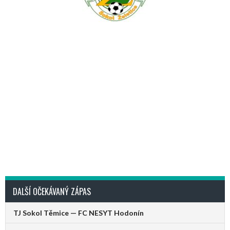
DALŠÍ OČEKÁVANÝ ZÁPAS
TJ Sokol Těmice — FC NESYT Hodonín