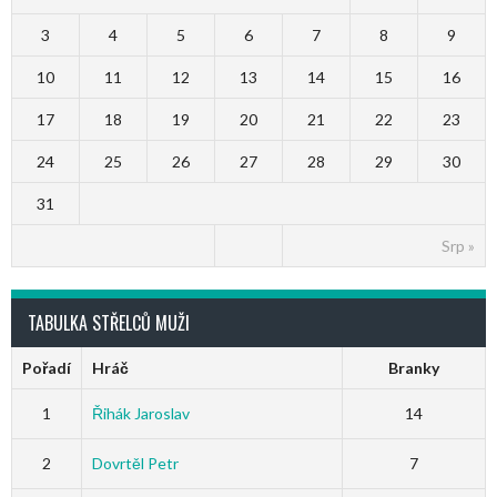
3
4
5
6
7
8
9
10
11
12
13
14
15
16
17
18
19
20
21
22
23
24
25
26
27
28
29
30
31
Srp »
TABULKA STŘELCŮ MUŽI
Pořadí
Hráč
Branky
1
Řihák Jaroslav
14
2
Dovrtěl Petr
7