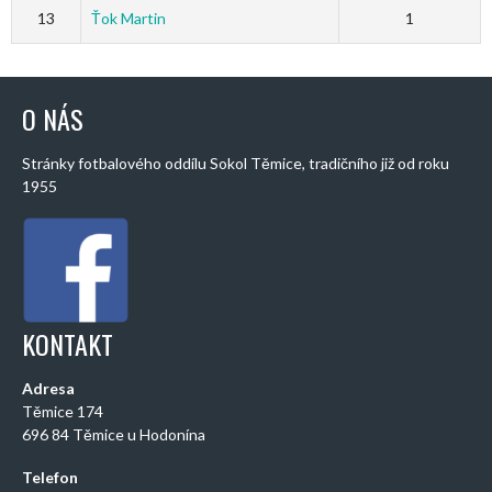
13
Ťok Martin
1
O NÁS
Stránky fotbalového oddílu Sokol Těmice, tradičního již od roku
1955
KONTAKT
Adresa
Těmice 174
696 84 Těmice u Hodonína
Telefon