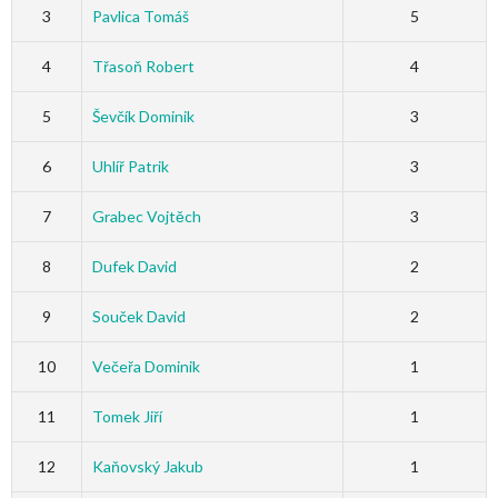
3
Pavlica Tomáš
5
4
Třasoň Robert
4
5
Ševčík Dominik
3
6
Uhlíř Patrik
3
7
Grabec Vojtěch
3
8
Dufek David
2
9
Souček David
2
10
Večeřa Dominik
1
11
Tomek Jiří
1
12
Kaňovský Jakub
1