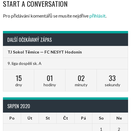
NAVIGATION
START A CONVERSATION
Pro přidávání komentářů se musíte nejdříve
přihlásit
.
DALŠÍ OČEKÁVANÝ ZÁPAS
TJ Sokol Těmice — FC NESYT Hodonín
9. liga dospělí sk. A
15
01
02
32
dny
hodiny
minuty
sekundy
SRPEN 2020
Po
Út
St
Čt
Pá
So
Ne
1
2