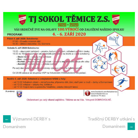
POST
←
Významné DERBY s
Tradičný DERBY utkání s
Domanínem
→
Domanínem