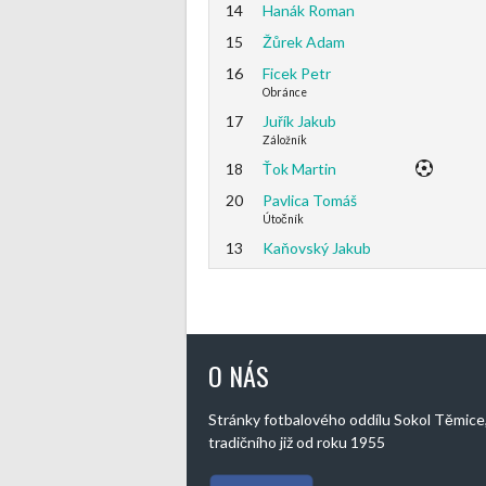
14
Hanák Roman
15
Žůrek Adam
16
Ficek Petr
Obránce
17
Juřík Jakub
Záložník
18
Ťok Martin
20
Pavlica Tomáš
Útočník
13
Kaňovský Jakub
O NÁS
Stránky fotbalového oddílu Sokol Těmice
tradičního již od roku 1955