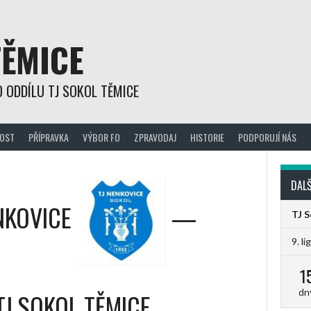
TĚMICE
 ODDÍLU TJ SOKOL TĚMICE
OST
PŘÍPRAVKA
VÝBOR FO
ZPRAVODAJ
HISTORIE
PODPORUJÍ NÁS
DALŠ
NKOVICE
—
TJ 
9. li
1
dn
TJ SOKOL TĚMICE