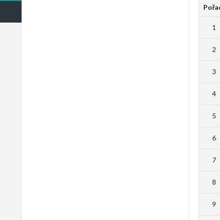
Pořa
1
2
3
4
5
6
7
8
9