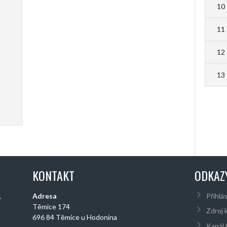
10
11
12
13
KONTAKT
ODKAZ
,
Adresa
Přihlás
Těmice 174
Zdroj 
696 84 Těmice u Hodonína
Kanál