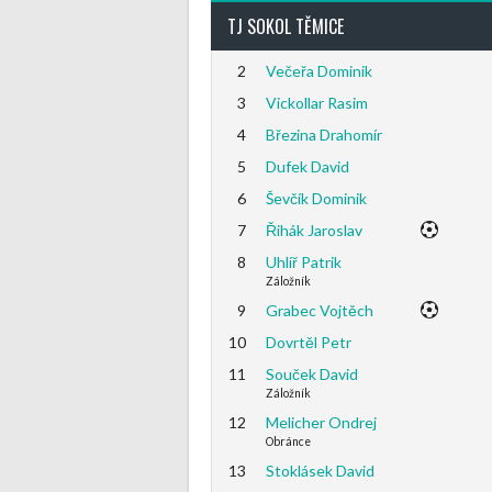
TJ SOKOL TĚMICE
2
Večeřa Dominik
3
Vickollar Rasim
4
Březina Drahomír
5
Dufek David
6
Ševčík Dominik
7
Řihák Jaroslav
8
Uhlíř Patrik
Záložník
9
Grabec Vojtěch
10
Dovrtěl Petr
11
Souček David
Záložník
12
Melicher Ondrej
Obránce
13
Stoklásek David