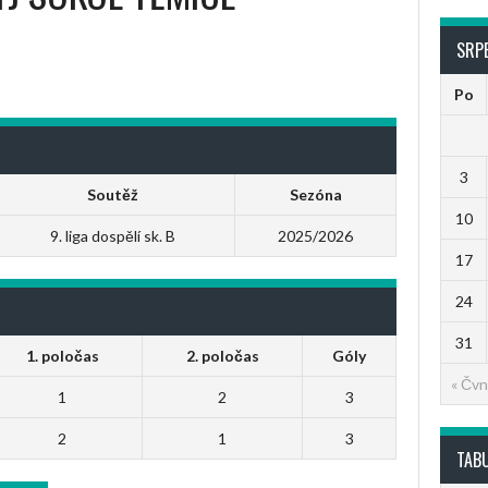
SRP
Po
3
Soutěž
Sezóna
10
9. liga dospělí sk. B
2025/2026
17
24
31
1. poločas
2. poločas
Góly
« Čvn
1
2
3
2
1
3
TAB