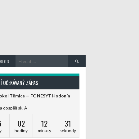
Vyhledávání
BLOG
Í OČEKÁVANÝ ZÁPAS
Sokol Těmice — FC NESYT Hodonín
ga dospělí sk. A
5
02
12
31
y
hodiny
minuty
sekundy