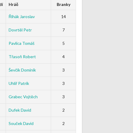
dí
Hráč
Branky
Řihák Jaroslav
14
Dovrtěl Petr
7
Pavlica Tomáš
5
Třasoň Robert
4
Ševčík Dominik
3
Uhlíř Patrik
3
Grabec Vojtěch
3
Dufek David
2
Souček David
2