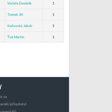
Večeřa Dominik
1
Tomek Jiří
1
Kaňovský Jakub
1
Ťok Martin
1
Y
it se
kanálů (příspěvky)
 komentářů