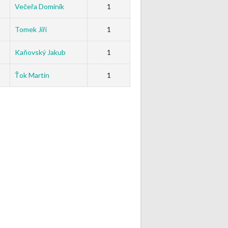
Večeřa Dominik
1
Tomek Jiří
1
Kaňovský Jakub
1
Ťok Martin
1