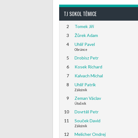
TJ SOKOL TĚMICE
2
Tomek Jiří
3
Žůrek Adam
4
Uhlíř Pavel
Obránce
5
Drobisz Petr
6
Kosek Richard
7
Kalvach Michal
8
Uhlíř Patrik
Záložník
9
Zeman Václav
Útočník
10
Dovrtěl Petr
11
Souček David
Záložník
12
Melicher Ondrej