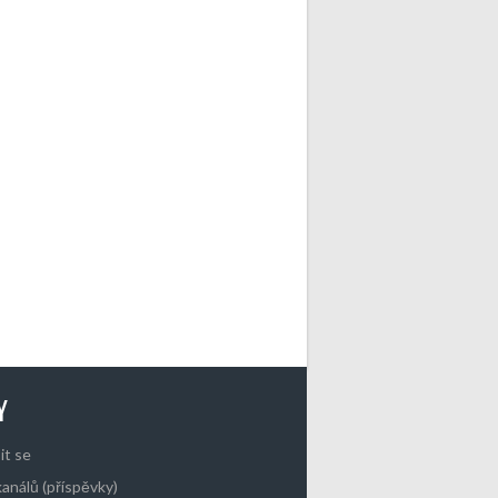
Y
it se
kanálů (příspěvky)