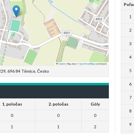
Pořa
1
2
3
4
Leaflet
|
Map data ©
OpenStreetMap
contributors
5
29, 696 84 Těmice, Česko
6
7
1. poločas
2. poločas
Góly
8
0
0
0
9
1
1
2