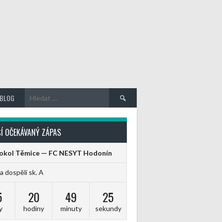
Vyhledávání
BLOG
Í OČEKÁVANÝ ZÁPAS
Sokol Těmice — FC NESYT Hodonín
ga dospělí sk. A
5
20
49
24
y
hodiny
minuty
sekundy