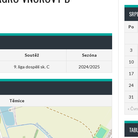
SRP
Po
3
Soutěž
Sezóna
10
9. liga dospělí sk. C
2024/2025
17
24
31
Těmice
« Čvn
TAB