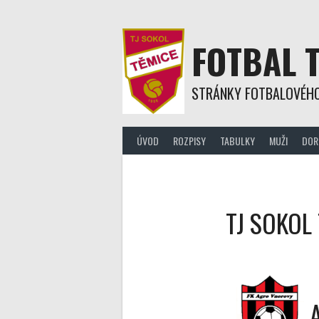
Skip
to
content
FOTBAL 
STRÁNKY FOTBALOVÉHO
ÚVOD
ROZPISY
TABULKY
MUŽI
DOR
TJ SOKOL