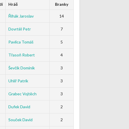
dí
Hráč
Branky
Řihák Jaroslav
14
Dovrtěl Petr
7
Pavlica Tomáš
5
Třasoň Robert
4
Ševčík Dominik
3
Uhlíř Patrik
3
Grabec Vojtěch
3
Dufek David
2
Souček David
2