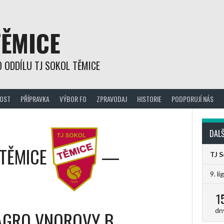
TĚMICE
 ODDÍLU TJ SOKOL TĚMICE
OST
PŘÍPRAVKA
VÝBOR FO
ZPRAVODAJ
HISTORIE
PODPORUJÍ NÁS
DALŠ
 TĚMICE
—
TJ 
9. li
1
dn
AGRO VNOROVY B