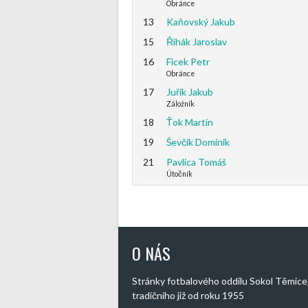
Obránce
13
Kaňovský Jakub
15
Řihák Jaroslav
16
Ficek Petr
Obránce
17
Juřík Jakub
Záložník
18
Ťok Martin
19
Ševčík Dominik
21
Pavlica Tomáš
Útočník
O NÁS
Stránky fotbalového oddílu Sokol Těmice
tradičního již od roku 1955