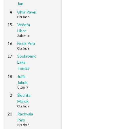
Jan
4
Uhlíř Pavel
Obránce
15
Večeřa
Libor
Záložník
16
Ficek Petr
Obránce
17
Soukromý:
Laga
Tomáš
18
Juřík
Jakub
Útočník
2
Šlechta
Marek
Obránce
20
Rachvala
Petr
Brankář