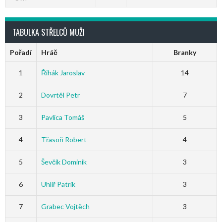
TABULKA STŘELCŮ MUŽI
Pořadí
Hráč
Branky
1
Řihák Jaroslav
14
2
Dovrtěl Petr
7
3
Pavlica Tomáš
5
4
Třasoň Robert
4
5
Ševčík Dominik
3
6
Uhlíř Patrik
3
7
Grabec Vojtěch
3