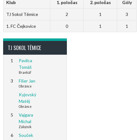
Klub
1. poločas
2. poločas
Góly
TJ Sokol Těmice
2
1
3
1. FC Čejkovice
0
1
1
TJ SOKOL TĚMICE
1
Pavlica
Tomáš
Brankář
3
Fišer Jan
Obránce
Kyjovský
Matěj
Obránce
5
Vajgara
Michal
Záložník
6
Souček