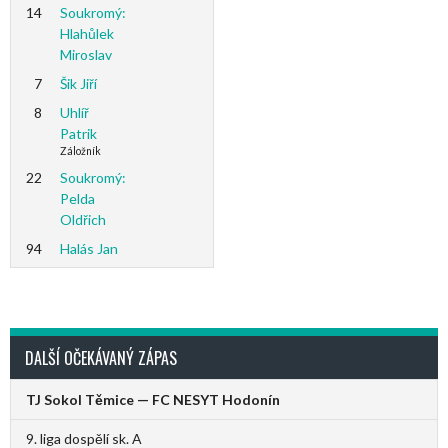
14
Soukromý:
Hlahůlek
Miroslav
7
Šik Jiří
8
Uhlíř
Patrik
Záložník
22
Soukromý:
Pelda
Oldřich
94
Halás Jan
DALŠÍ OČEKÁVANÝ ZÁPAS
TJ Sokol Těmice — FC NESYT Hodonín
9. liga dospělí sk. A