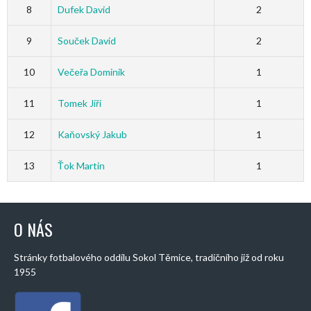
8
Dufek David
2
9
Souček David
2
10
Večeřa Dominik
1
11
Tomek Jiří
1
12
Kaňovský Jakub
1
13
Ťok Martin
1
O NÁS
Stránky fotbalového oddílu Sokol Těmice, tradičního již od roku
1955