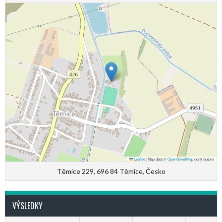
Leaflet
|
Map data ©
OpenStreetMap
contributors
Těmice 229, 696 84 Těmice, Česko
VÝSLEDKY