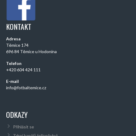
KONTAKT
Adresa
Těmice 174
696 84 Těmice u Hodonína
Telefon
+420 604 424 111
E-mail
info@fotbaltemice.cz
ODKAZY
Přihlásit se
Zdroj kanálů (příspěvky)